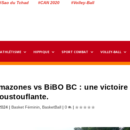
#Sao du Tchad #CAN 2020 #Volley-Ball
ATHLÉTISME
HIPPIQUE
SPORT COMBAT
VOLLEY-BALL
Amazones vs BiBO BC : une victoire
oustouflante.
2024
|
Basket Féminin
,
BasketBall
|
0
|