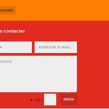
 contacter
ENVOI
=
4 + 12