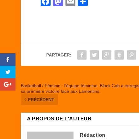
F
M
E
P
a
a
m
ar
c
st
ail
ta
e
o
g
b
d
er
o
o
PARTAGER:
o
n
k
Basketball / Féminin : l’équipe féminine Black Cab a enregis
sa première victoire face aux Lamentins.
PRÉCÉDENT
A PROPOS DE L'AUTEUR
Rédaction