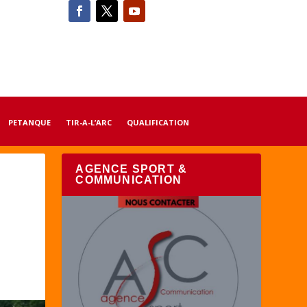
PETANQUE
TIR-A-L’ARC
QUALIFICATION
AGENCE SPORT &
COMMUNICATION