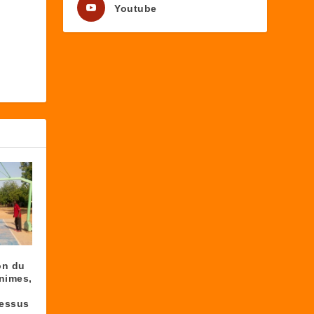
Youtube
on du
nimes,
dessus