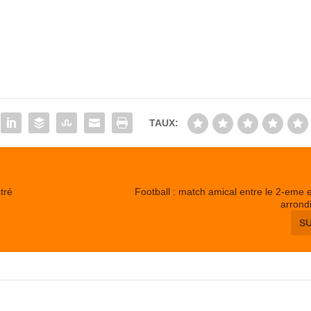
TAUX:
tré
Football : match amical entre le 2-eme 
arrond
S