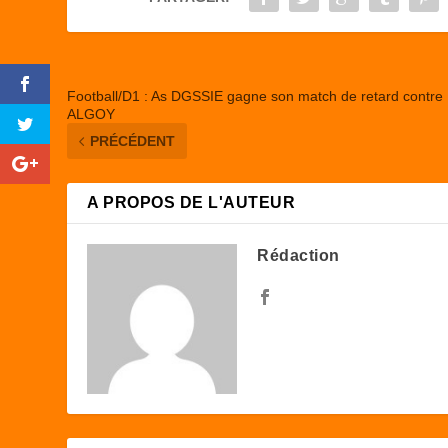
o
n
k
Football/D1 : As DGSSIE gagne son match de retard contre
ALGOY
PRÉCÉDENT
A PROPOS DE L'AUTEUR
Rédaction