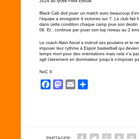
2024 au lycée Félix Eboué.
Black Cab doit jouer un match avec beaucoup d’enje
l’équipe a enregistré 4 victoires sur 7. Le club fait
dans cette condition chaque camp joue son destin 
06. Et , continue par jouer son top niveau au 2 ème
Le coach Alain Asnal a instruit ses poulains et le r
imposer leur rythme à Espoir basketball qui devient
temps mort pour des orientations mais cela n’a pas
agit clairement en dominateur jusqu’à s’imposer pa
NoC X
F
M
E
P
a
a
m
ar
c
st
ail
ta
e
o
g
b
d
er
o
o
PARTAGER: