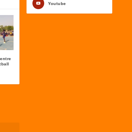
Youtube
 entre
tball