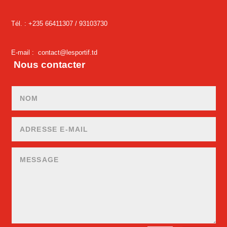
Tél. : +235 66411307 /
93103730
E-mail :
contact@lesportif.td
Nous contacter