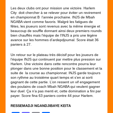
Les deux clubs ont pour mission une victoire. Harlem
City doit chercher à se relever pour éviter un revirement
en championnat B l’année prochaine. INJS de Mbah
NGABA vient comme favoris. Malgré les fatigues de
fêtes, les joueurs sont revenus avec la même énergie et
beaucoup de souffle donnant ainsi deux premiers rounds
bien chauffés mais l’équipe de l’INJS a pris une légère
avance sur les hommes d’ardepdjoumal. Score était 36
paniers à 27.
Un retour sur le plateau très décisif pour les joueurs de
l’équipe INJS qui continuent par mettre plus pression sur
Harlem. Une victoire dans cette rencontre pourra leur
plonger dans une bonne position pour le classement et la
suite de la course au championnat. INJS garde toujours
son rythme au troisième quart temps et s’en ai sorti
gagnant de cette partie. L’on ressent un vif engagement
des poulains de coach Mbah NGABA qui veulent gagner
leur duel. Ça n’a pas menti et, cette domination a fini par
payer. Score fina 63 paniers contre 44 pour Harlem.
RESSEMADJI NGANDJIBAYE KEITA