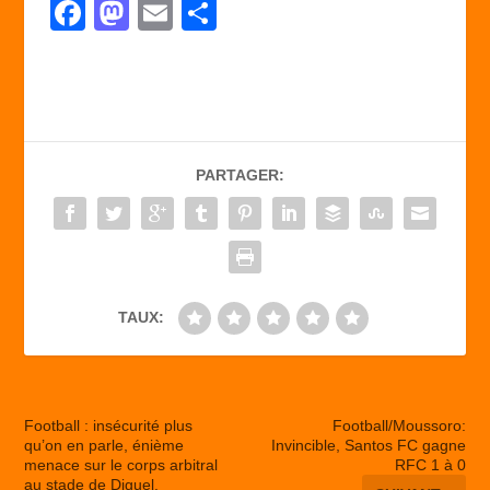
F
M
E
P
a
a
m
ar
c
st
ail
ta
e
o
g
b
d
er
PARTAGER:
o
o
o
n
k
TAUX:
Football : insécurité plus
Football/Moussoro:
qu’on en parle, énième
Invincible, Santos FC gagne
menace sur le corps arbitral
RFC 1 à 0
au stade de Diguel.