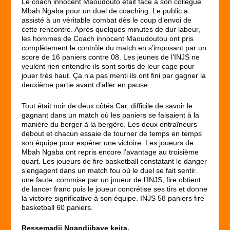
Le coach innocent Maoudouto était face à son collègue
Mbah Ngaba pour un duel de coaching. Le public a
assisté à un véritable combat dès le coup d’envoi de
cette rencontre. Après quelques minutes de dur labeur,
les hommes de Coach innocent Maoudoutou ont pris
complètement le contrôle du match en s’imposant par un
score de 16 paniers contre 08. Les jeunes de l’INJS ne
veulent rien entendre ils sont sortis de leur cage pour
jouer très haut. Ça n’a pas menti ils ont fini par gagner la
deuxième partie avant d’aller en pause.
Tout était noir de deux côtés Car, difficile de savoir le
gagnant dans un match où les paniers se faisaient à la
manière du berger à la bergère. Les deux entraîneurs
debout et chacun essaie de tourner de temps en temps
son équipe pour espérer une victoire. Les joueurs de
Mbah Ngaba ont repris encore l’avantage au troisième
quart. Les joueurs de fire basketball constatant le danger
s’engagent dans un match fou où le duel se fait sentir.
une faute commise par un joueur de l’INJS, fire obtient
de lancer franc puis le joueur concrétise ses tirs et donne
la victoire significative à son équipe. INJS 58 paniers fire
basketball 60 paniers.
Ressemadji Ngandjibaye keita.