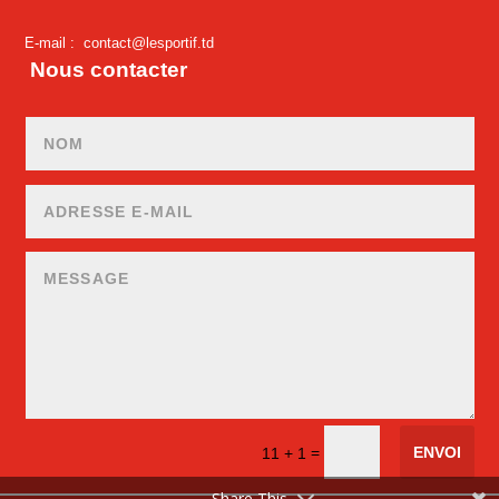
E-mail :
contact@lesportif.td
Nous contacter
ENVOI
=
11 + 1
Share This