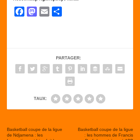
F
M
E
P
a
a
m
ar
c
st
ail
ta
e
o
g
b
d
er
PARTAGER:
o
o
o
n
k
TAUX:
Basketball coupe de la ligue
Basketball coupe de la ligue
de Ndjamena : les
: les hommes de Francis