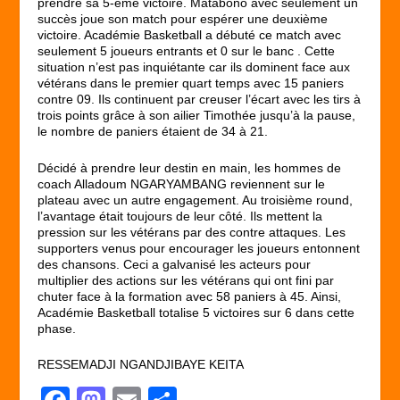
prendre sa 5-ème victoire. Matabono avec seulement un
succès joue son match pour espérer une deuxième
victoire. Académie Basketball a débuté ce match avec
seulement 5 joueurs entrants et 0 sur le banc . Cette
situation n’est pas inquiétante car ils dominent face aux
vétérans dans le premier quart temps avec 15 paniers
contre 09. Ils continuent par creuser l’écart avec les tirs à
trois points grâce à son ailier Timothée jusqu’à la pause,
le nombre de paniers étaient de 34 à 21.
Décidé à prendre leur destin en main, les hommes de
coach Alladoum NGARYAMBANG reviennent sur le
plateau avec un autre engagement. Au troisième round,
l’avantage était toujours de leur côté. Ils mettent la
pression sur les vétérans par des contre attaques. Les
supporters venus pour encourager les joueurs entonnent
des chansons. Ceci a galvanisé les acteurs pour
multiplier des actions sur les vétérans qui ont fini par
chuter face à la formation avec 58 paniers à 45. Ainsi,
Académie Basketball totalise 5 victoires sur 6 dans cette
phase.
RESSEMADJI NGANDJIBAYE KEITA