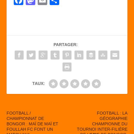
F
M
E
P
a
a
m
ar
c
st
ail
ta
e
o
g
b
d
er
PARTAGER:
o
o
o
n
k
TAUX:
FOOTBALL /
FOOTBALL : LA
CHAMPIONNAT DE
GÉOGRAPHIE
BONGOR : MAÏ DE MAÏ ET
CHAMPIONNE DU
FOULLAH FC FONT UN
TOURNOI INTER-FILIÈRE