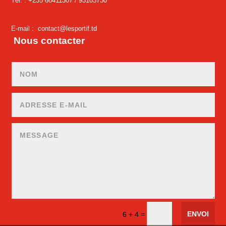
Tél. : +235 66411307 /
93103730
E-mail :
contact@lesportif.td
Nous contacter
ENVOI
=
6 + 4