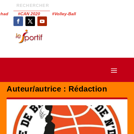
Tchad #CAN 2020 #Volley-Ball
Auteur/autrice :
Rédaction