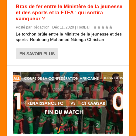
Bras de fer entre le Ministère de la jeunesse
et des sports et la FTFA : qui sortira
vainqueur ?
Posté par
Rédaction
|
Déc 11, 2020
|
FootBall
|
Le torchon brûle entre le Ministre de la jeunesse et des
sports Routoung Mohamed Ndonga Christian...
EN SAVOIR PLUS