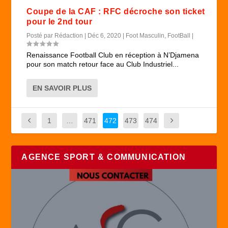
Coupe de la CAF : RFC décroche son ticket
pour le 2nd tour
Posté par
Rédaction
|
Déc 6, 2020
|
Foot Masculin
,
FootBall
|
Renaissance Football Club en réception à N’Djamena
pour son match retour face au Club Industriel...
EN SAVOIR PLUS
1
…
471
472
473
474
AGENCE SPORT & COMMUNICATION