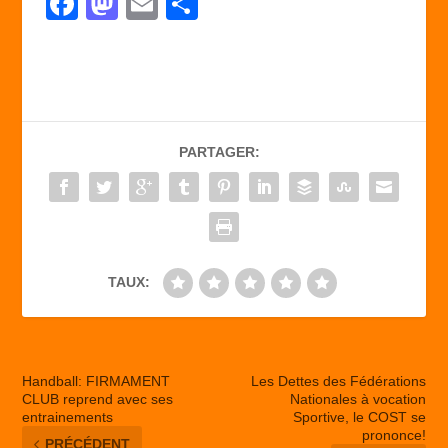
F
M
E
P
a
a
m
ar
c
st
ail
ta
e
o
g
b
d
er
PARTAGER:
o
o
o
n
k
TAUX:
Handball: FIRMAMENT
Les Dettes des Fédérations
CLUB reprend avec ses
Nationales à vocation
entrainements
Sportive, le COST se
prononce!
PRÉCÉDENT