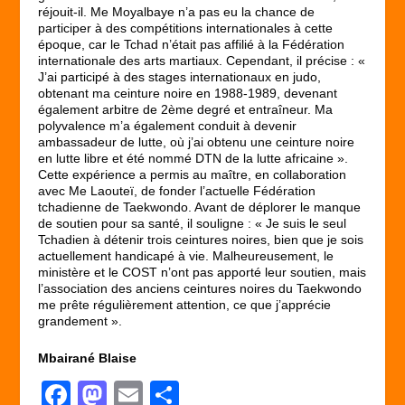
réjouit-il. Me Moyalbaye n’a pas eu la chance de
participer à des compétitions internationales à cette
époque, car le Tchad n’était pas affilié à la Fédération
internationale des arts martiaux. Cependant, il précise : «
J’ai participé à des stages internationaux en judo,
obtenant ma ceinture noire en 1988-1989, devenant
également arbitre de 2ème degré et entraîneur. Ma
polyvalence m’a également conduit à devenir
ambassadeur de lutte, où j’ai obtenu une ceinture noire
en lutte libre et été nommé DTN de la lutte africaine ».
Cette expérience a permis au maître, en collaboration
avec Me Laouteï, de fonder l’actuelle Fédération
tchadienne de Taekwondo. Avant de déplorer le manque
de soutien pour sa santé, il souligne : « Je suis le seul
Tchadien à détenir trois ceintures noires, bien que je sois
actuellement handicapé à vie. Malheureusement, le
ministère et le COST n’ont pas apporté leur soutien, mais
l’association des anciens ceintures noires du Taekwondo
me prête régulièrement attention, ce que j’apprécie
grandement ».
Mbairané Blaise
F
M
E
P