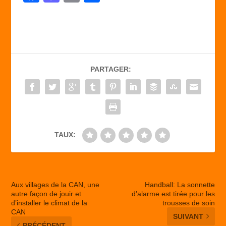
a
a
m
ar
c
st
ail
ta
e
o
g
b
d
er
PARTAGER:
o
o
o
n
k
TAUX:
Aux villages de la CAN, une
Handball: La sonnette
autre façon de jouir et
d’alarme est tirée pour les
d’installer le climat de la
trousses de soin
CAN
SUIVANT
PRÉCÉDENT