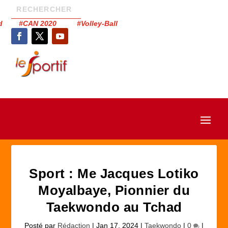
had #CAN 2020 #Volley-Ball
Sport : Me Jacques Lotiko
Moyalbaye, Pionnier du
Taekwondo au Tchad
Posté par
Rédaction
|
Jan 17, 2024
|
Taekwondo
|
0
|