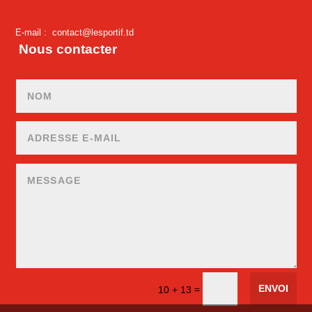
E-mail :
contact@lesportif.td
Nous contacter
ENVOI
=
10 + 13