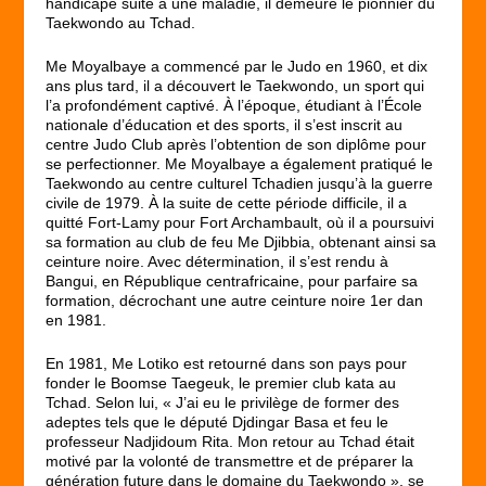
handicapé suite à une maladie, il demeure le pionnier du
Taekwondo au Tchad.
Me Moyalbaye a commencé par le Judo en 1960, et dix
ans plus tard, il a découvert le Taekwondo, un sport qui
l’a profondément captivé. À l’époque, étudiant à l’École
nationale d’éducation et des sports, il s’est inscrit au
centre Judo Club après l’obtention de son diplôme pour
se perfectionner. Me Moyalbaye a également pratiqué le
Taekwondo au centre culturel Tchadien jusqu’à la guerre
civile de 1979. À la suite de cette période difficile, il a
quitté Fort-Lamy pour Fort Archambault, où il a poursuivi
sa formation au club de feu Me Djibbia, obtenant ainsi sa
ceinture noire. Avec détermination, il s’est rendu à
Bangui, en République centrafricaine, pour parfaire sa
formation, décrochant une autre ceinture noire 1er dan
en 1981.
En 1981, Me Lotiko est retourné dans son pays pour
fonder le Boomse Taegeuk, le premier club kata au
Tchad. Selon lui, « J’ai eu le privilège de former des
adeptes tels que le député Djdingar Basa et feu le
professeur Nadjidoum Rita. Mon retour au Tchad était
motivé par la volonté de transmettre et de préparer la
génération future dans le domaine du Taekwondo », se