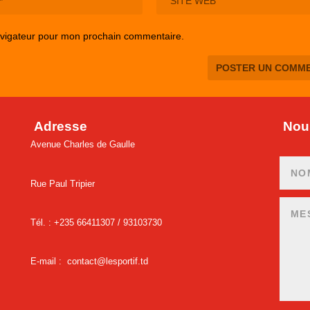
avigateur pour mon prochain commentaire.
Adresse
Nous
Avenue Charles de Gaulle
Rue Paul Tripier
Tél. : +235 66411307 /
93103730
E-mail :
contact@lesportif.td