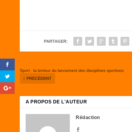
c
st
ail
ta
e
o
g
b
d
er
o
o
PARTAGER:
o
n
k
Sport : la lenteur du lancement des disciplines sportives.
PRÉCÉDENT
A PROPOS DE L'AUTEUR
Rédaction