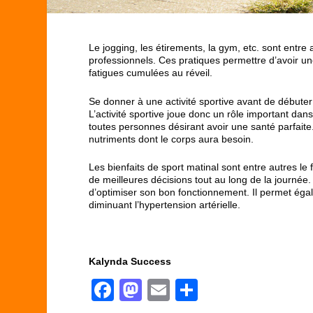
Le jogging, les étirements, la gym, etc. sont entre a
professionnels. Ces pratiques permettre d’avoir u
fatigues cumulées au réveil.
Se donner à une activité sportive avant de débuter 
L’activité sportive joue donc un rôle important dan
toutes personnes désirant avoir une santé parfait
nutriments dont le corps aura besoin.
Les bienfaits de sport matinal sont entre autres le 
de meilleures décisions tout au long de la journée. 
d’optimiser son bon fonctionnement. Il permet éga
diminuant l’hypertension artérielle.
Kalynda Success
F
M
E
P
a
a
m
ar