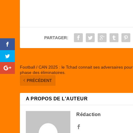
c
st
ail
ta
e
o
g
b
d
er
o
o
PARTAGER:
o
n
k
Football / CAN 2025 : le Tchad connait ses adversaires pour
phase des éliminatoires.
PRÉCÉDENT
A PROPOS DE L'AUTEUR
Rédaction