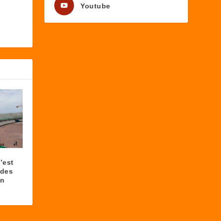
Youtube
’est
 des
on