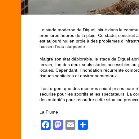
Le stade moderne de Diguel, situé dans la commu
premières heures de la pluie. Ce stade, construit à
est aujourd’hui en proie à des problèmes d’infrastr
bassin d’eau stagnante.
Malgré son état déplorable, le stade de Diguel ab
terrain, l’un des deux seuls stades accessibles au g
locales. Cependant, l’inondation récurrente comp
risques sanitaires et environnementaux.
Il est urgent que des mesures soient prises pour r
sécurisé pour les sportifs et les spectateurs. La
des autorités pour résoudre cette situation préocc
La Plume
F
M
E
P
a
a
m
ar