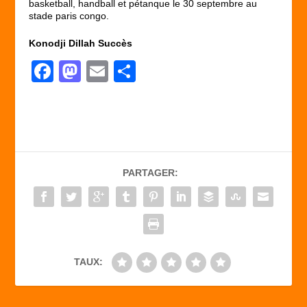
basketball, handball et pétanque le 30 septembre au
stade paris congo.
Konodji Dillah Succès
F
M
E
P
a
a
m
ar
c
st
ail
ta
e
o
g
b
d
er
PARTAGER:
o
o
o
n
k
TAUX: