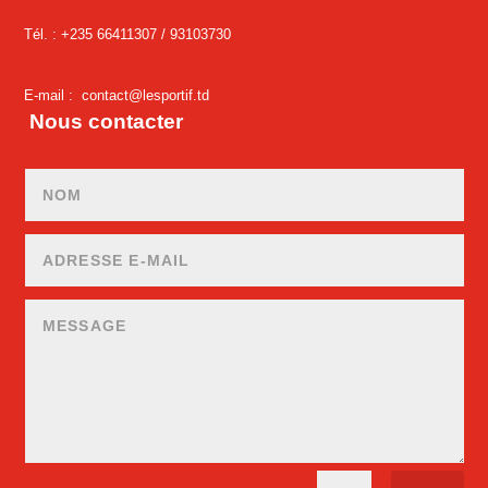
Tél. : +235 66411307 /
93103730
E-mail :
contact@lesportif.td
Nous contacter