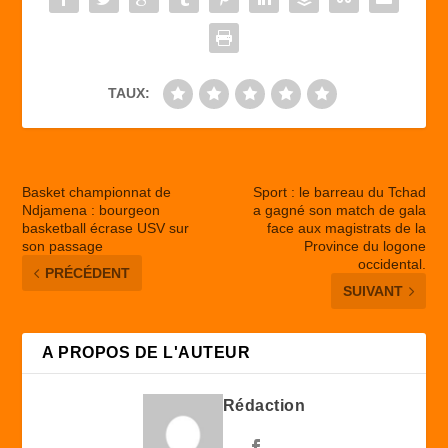
o
n
k
TAUX:
Basket championnat de
Sport : le barreau du Tchad
Ndjamena : bourgeon
a gagné son match de gala
basketball écrase USV sur
face aux magistrats de la
son passage
Province du logone
occidental.
PRÉCÉDENT
SUIVANT
A PROPOS DE L'AUTEUR
Rédaction