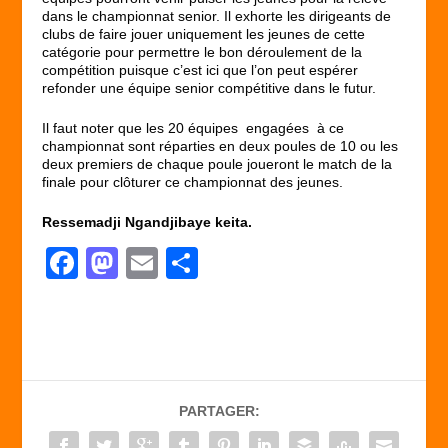
dans le championnat senior. Il exhorte les dirigeants de
clubs de faire jouer uniquement les jeunes de cette
catégorie pour permettre le bon déroulement de la
compétition puisque c’est ici que l’on peut espérer
refonder une équipe senior compétitive dans le futur.
Il faut noter que les 20 équipes engagées à ce
championnat sont réparties en deux poules de 10 ou les
deux premiers de chaque poule joueront le match de la
finale pour clôturer ce championnat des jeunes.
Ressemadji Ngandjibaye keita.
F
M
E
P
a
a
m
ar
c
st
ail
ta
e
o
g
b
d
er
PARTAGER:
o
o