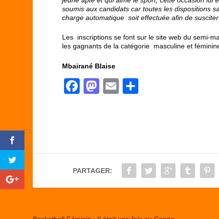
soumis aux candidats car toutes les dispositions sa
charge automatique soit effectuée afin de susciter
Les inscriptions se font sur le site web du semi-m
les gagnants de la catégorie masculine et féminin
Mbairané Blaise
F
M
E
P
a
a
m
ar
c
st
ail
ta
e
o
g
b
d
er
o
o
PARTAGER:
o
n
k
Basketball Féminin : Il était une fois au Congo…