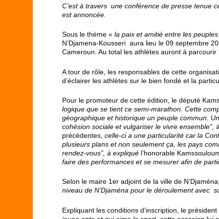
C’est à travers une conférence de presse tenue ce
est annoncée.
Sous le thème «
la paix et amitié entre les peuples
N’Djamena-Kousseri aura lieu le 09 septembre 202
Cameroun. Au total les athlètes auront à parcour
A tour de rôle, les responsables de cette organisa
d’éclairer les athlètes sur le bien fondé et la particu
Pour le promoteur de cette édition, le député Ka
logique que se tient ce semi-marathon. Cette compé
géographique et historique un peuple commun. Un li
cohésion sociale et vulgariser le vivre ensemble”,
précédente
s, celle-ci a une particularité car la Co
plusieurs plans et non seulement ça, les pays com
rendez-vous”, à expliqué
l’honorable Kamssouloum 
faire des performances et se mesurer afin de parti
Selon le maire 1er adjoint de la ville de N’Djam
niveau de N’Djaména pour le déroulement avec su
Expliquant les conditions d’inscription, le présiden
jeune apte et qui aime le sport, cette occasion lui