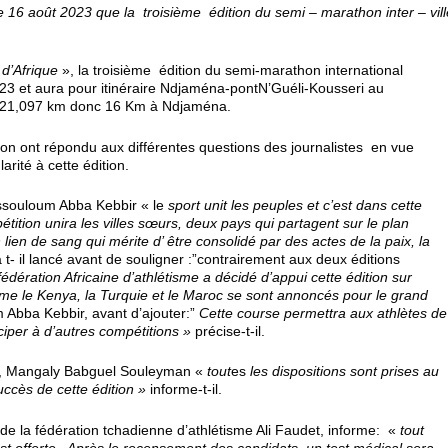
 16 août 2023 que la troisième édition du semi – marathon inter – vill
 d’Afrique
», la troisième édition du semi-marathon international
3 et aura pour itinéraire Ndjaména-pontN’Guéli-Kousseri au
ir 21,097 km donc 16 Km à Ndjaména.
tion ont répondu aux différentes questions des journalistes en vue
larité à cette édition.
mssouloum Abba Kebbir « le
sport unit les peuples et c’est dans cette
tition unira les villes sœurs, deux pays qui partagent sur le plan
en de sang qui mérite d’ être consolidé par des actes de la paix, la
à t- il lancé avant de souligner :”contrairement aux deux éditions
nfédération Africaine d’athlétisme a décidé d’appui cette édition sur
me le Kenya, la Turquie et le Maroc se sont annoncés pour le grand
Abba Kebbir, avant d’ajouter:”
Cette course permettra aux athlètes de
ciper à d’autres compétitions »
précise-t-il.
éna, Mangaly Babguel Souleyman «
tout
es
les dispositions sont prises au
ccès de cette édition »
informe-t-il.
t de la fédération tchadienne d’athlétisme Ali Faudet, informe: «
tout
 est offerte. Après le recensement des candidats, un test médical sera