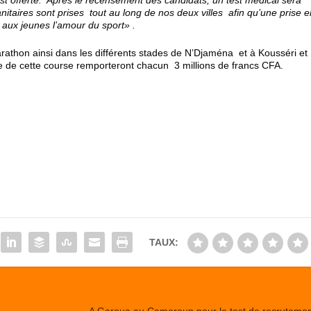
nitaires sont prises tout au long de nos deux villes afin qu’une prise e
 aux jeunes l’amour du sport» .
arathon ainsi dans les différents stades de N’Djaména et à Kousséri et
e de cette course remporteront chacun 3 millions de francs CFA.
TAUX:
A Garoua au Cameroun pour le test de recrutemen