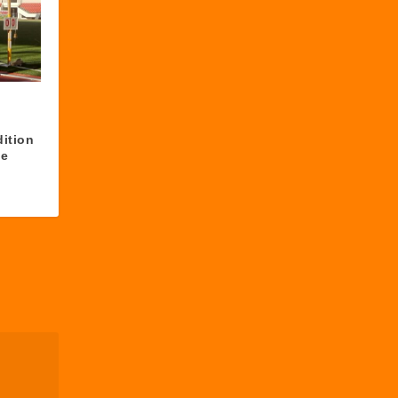
ition
ue