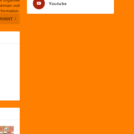
Youtube
émian voit
 formation.
UIVANT