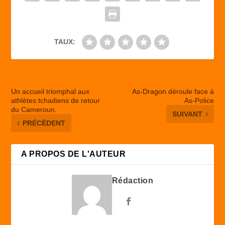
b
d
er
o
o
o
n
TAUX:
k
Un accueil triomphal aux
As-Dragon déroule face à
athlètes tchadiens de retour
As-Police
du Cameroun.
SUIVANT
PRÉCÉDENT
A PROPOS DE L'AUTEUR
Rédaction