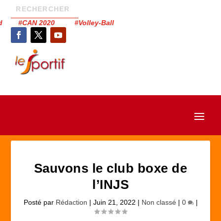
had #CAN 2020 #Volley-Ball
Sauvons le club boxe de
l’INJS
Posté par
Rédaction
|
Juin 21, 2022
|
Non classé
|
0
|