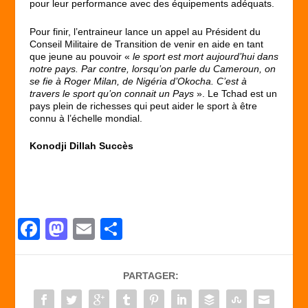
pour leur performance avec des équipements adéquats.
Pour finir, l’entraineur lance un appel au Président du
Conseil Militaire de Transition de venir en aide en tant
que jeune au pouvoir «
le sport est mort aujourd’hui dans
notre pays. Par contre, lorsqu’on parle du Cameroun, on
se fie à Roger Milan, de Nigéria d’Okocha. C’est à
travers le sport qu’on connait un Pays
». Le Tchad est un
pays plein de richesses qui peut aider le sport à être
connu à l’échelle mondial.
Konodji Dillah Succès
F
M
E
P
a
a
m
ar
c
st
ail
ta
PARTAGER:
e
o
g