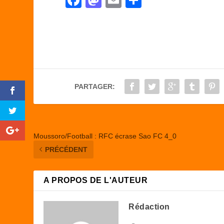
a
a
m
ar
c
st
ail
ta
e
o
g
b
d
er
o
o
PARTAGER:
o
n
k
Moussoro/Football : RFC écrase Sao FC 4_0
PRÉCÉDENT
A PROPOS DE L'AUTEUR
Rédaction