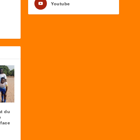
Youtube
at du
e
 face