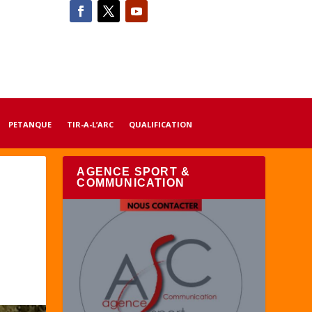
PETANQUE
TIR-A-L’ARC
QUALIFICATION
AGENCE SPORT &
COMMUNICATION