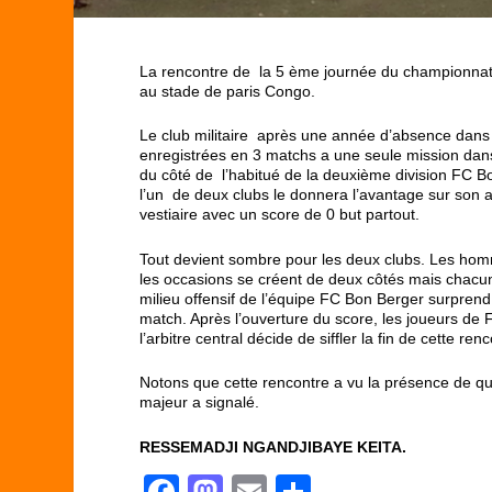
La rencontre de la 5 ème journée du championnat 
au stade de paris Congo.
Le club militaire après une année d’absence dans 
enregistrées en 3 matchs a une seule mission dans
du côté de l’habitué de la deuxième division FC B
l’un de deux clubs le donnera l’avantage sur son a
vestiaire avec un score de 0 but partout.
Tout devient sombre pour les deux clubs. Les hom
les occasions se créent de deux côtés mais chacun 
milieu offensif de l’équipe FC Bon Berger surprend l
match. Après l’ouverture du score, les joueurs de
l’arbitre central décide de siffler la fin de cette ren
Notons que cette rencontre a vu la présence de qua
majeur a signalé.
RESSEMADJI NGANDJIBAYE KEITA.
F
M
E
P