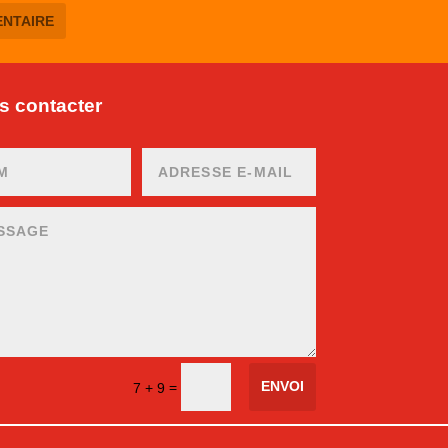
 contacter
ENVOI
=
7 + 9