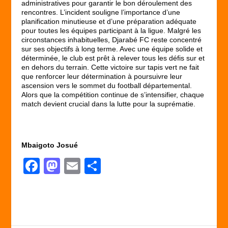
administratives pour garantir le bon déroulement des
rencontres. L’incident souligne l’importance d’une
planification minutieuse et d’une préparation adéquate
pour toutes les équipes participant à la ligue. Malgré les
circonstances inhabituelles, Djarabé FC reste concentré
sur ses objectifs à long terme. Avec une équipe solide et
déterminée, le club est prêt à relever tous les défis sur et
en dehors du terrain. Cette victoire sur tapis vert ne fait
que renforcer leur détermination à poursuivre leur
ascension vers le sommet du football départemental.
Alors que la compétition continue de s’intensifier, chaque
match devient crucial dans la lutte pour la suprématie.
Mbaigoto Josué
F
M
E
P
a
a
m
ar
c
st
ail
ta
e
o
g