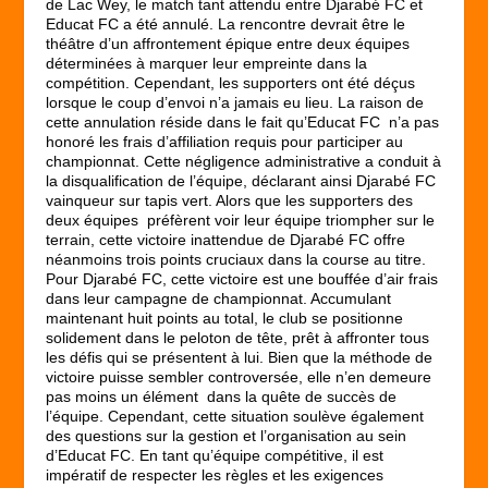
de Lac Wey, le match tant attendu entre Djarabé FC et
Educat FC a été annulé. La rencontre devrait être le
théâtre d’un affrontement épique entre deux équipes
déterminées à marquer leur empreinte dans la
compétition. Cependant, les supporters ont été déçus
lorsque le coup d’envoi n’a jamais eu lieu. La raison de
cette annulation réside dans le fait qu’Educat FC n’a pas
honoré les frais d’affiliation requis pour participer au
championnat. Cette négligence administrative a conduit à
la disqualification de l’équipe, déclarant ainsi Djarabé FC
vainqueur sur tapis vert. Alors que les supporters des
deux équipes préfèrent voir leur équipe triompher sur le
terrain, cette victoire inattendue de Djarabé FC offre
néanmoins trois points cruciaux dans la course au titre.
Pour Djarabé FC, cette victoire est une bouffée d’air frais
dans leur campagne de championnat. Accumulant
maintenant huit points au total, le club se positionne
solidement dans le peloton de tête, prêt à affronter tous
les défis qui se présentent à lui. Bien que la méthode de
victoire puisse sembler controversée, elle n’en demeure
pas moins un élément dans la quête de succès de
l’équipe. Cependant, cette situation soulève également
des questions sur la gestion et l’organisation au sein
d’Educat FC. En tant qu’équipe compétitive, il est
impératif de respecter les règles et les exigences