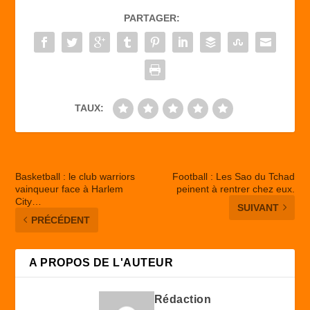
b
d
er
PARTAGER:
o
o
o
n
k
TAUX:
Basketball : le club warriors
Football : Les Sao du Tchad
vainqueur face à Harlem
peinent à rentrer chez eux.
City…
SUIVANT
PRÉCÉDENT
A PROPOS DE L'AUTEUR
Rédaction