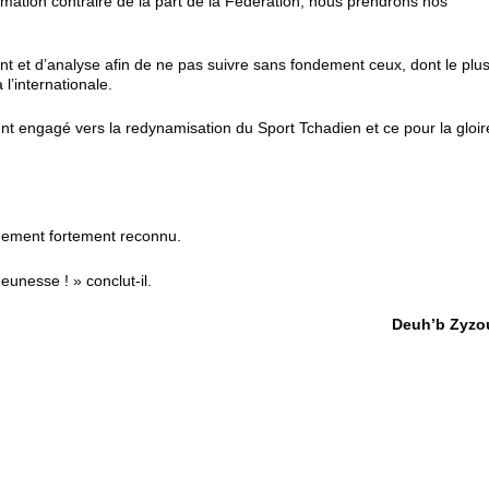
mation contraire de la part de la Fédération, nous prendrons nos
t et d’analyse afin de ne pas suivre sans fondement ceux, dont le plu
 l’internationale.
nt engagé vers la redynamisation du Sport Tchadien et ce pour la gloir
ement fortement reconnu.
eunesse ! » conclut-il.
Deuh’b Zyzo