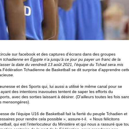
 circule sur facebook et des captures d’écrans dans des groupes
n tchadienne en Égypte n’a jusqu’à ce jour pu payer un franc de la
 Passer la date du vendredi 13 août 2021, l’équipe du Tchad sera mis
La Fédération Tchadienne de Basketball se dit surprise d’apprendre cett
lacieuse.
Jeunesse et des Sports qui, lui aussi a utilisé le même canal pour se
 ayant des intentions inavouées tentent de saper les efforts du
, avec des sorties laissant à désirer. (D’ailleurs toutes les fois san
ons mensongères).
sse de l’équipe U16 de Basketball fait la fierté du peuple Tchadien et
ssaires pour rendre cela possible », assure-t-il. « Nous félicitons
ball, qui est l’interlocuteur du Ministère et qui nous a rassuré que tou