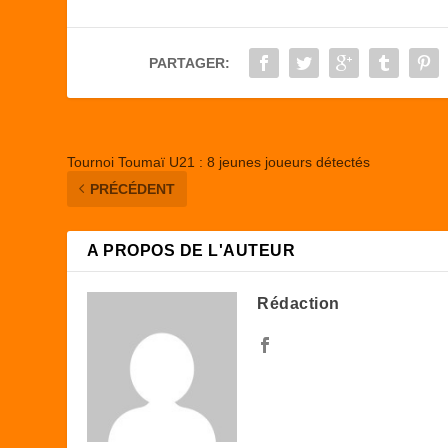
b
d
er
o
o
PARTAGER:
o
n
k
Tournoi Toumaï U21 : 8 jeunes joueurs détectés
PRÉCÉDENT
A PROPOS DE L'AUTEUR
Rédaction