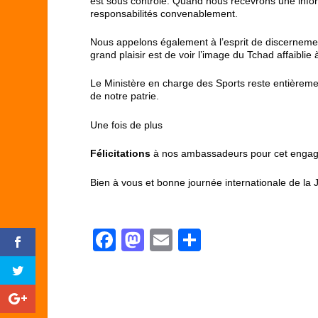
est sous contrôle. Quand nous recevrons une infor
responsabilités convenablement.
Nous appelons également à l’esprit de discernemen
grand plaisir est de voir l’image du Tchad affaiblie à
Le Ministère en charge des Sports reste entièreme
de notre patrie.
Une fois de plus
Félicitations
à nos ambassadeurs pour cet engag
Bien à vous et bonne journée internationale de la J
F
M
E
P
a
a
m
ar
c
st
ail
ta
e
o
g