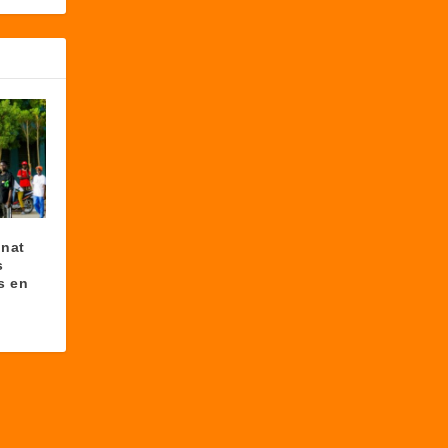
nnat
s
s en