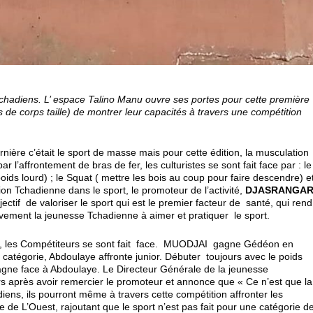
chadiens. L’ espace Talino Manu ouvre ses portes pour cette première
 de corps taille) de montrer leur capacités à travers une compétition
nière c’était le sport de masse mais pour cette édition, la musculation
 l’affrontement de bras de fer, les culturistes se sont fait face par : le
ids lourd) ; le Squat ( mettre les bois au coup pour faire descendre) e
ation Tchadienne dans le sport, le promoteur de l’activité,
DJASRANGA
jectif de valoriser le sport qui est le premier facteur de santé, qui rend
ivement la jeunesse Tchadienne à aimer et pratiquer le sport.
, les Compétiteurs se sont fait face. MUODJAI gagne Gédéon en
catégorie, Abdoulaye affronte junior. Débuter toujours avec le poids
agne face à Abdoulaye. Le Directeur Générale de la jeunesse
s après avoir remercier le promoteur et annonce que « Ce n’est que la
iens, ils pourront même à travers cette compétition affronter les
de L’Ouest, rajoutant que le sport n’est pas fait pour une catégorie d