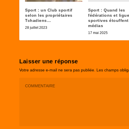
Sport : Quand les
Sport : un Club sportif
fédérations et ligu
selon les propriétaires
sportives étouffent
Tchadiens…
médias
28 juillet 2023
17 mai 2025
Laisser une réponse
Votre adresse e-mail ne sera pas publiée.
Les champs oblig