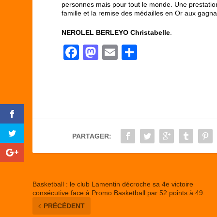
personnes mais pour tout le monde. Une prestation 
famille et la remise des médailles en Or aux gagna
NEROLEL BERLEYO Christabelle
.
F
M
E
P
a
a
m
ar
c
st
ail
ta
e
o
g
b
d
er
o
o
PARTAGER:
o
n
k
Basketball : le club Lamentin décroche sa 4e victoire
consécutive face à Promo Basketball par 52 points à 49.
PRÉCÉDENT