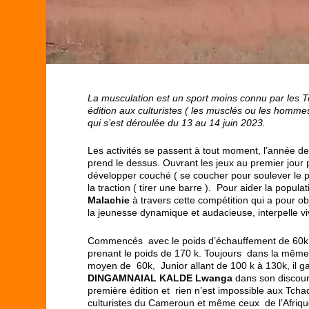
La musculation est un sport moins connu par les T
édition aux culturistes ( les musclés ou les hommes
qui s’est déroulée du 13 au 14 juin 2023.
Les activités se passent à tout moment, l’année der
prend le dessus. Ouvrant les jeux au premier jour par
développer couché ( se coucher pour soulever le po
la traction ( tirer une barre ). Pour aider la popul
Malachie
à travers cette compétition qui a pour ob
la jeunesse dynamique et audacieuse, interpelle v
Commencés avec le poids d’échauffement de 60k
prenant le poids de 170 k. Toujours dans la même 
moyen de 60k, Junior allant de 100 k à 130k, il g
DINGAMNAIAL KALDE Lwanga
dans son discour
première édition et rien n’est impossible aux Tchad
culturistes du Cameroun et même ceux de l’Afrique 