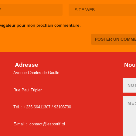
avigateur pour mon prochain commentaire.
Adresse
Nous
Avenue Charles de Gaulle
Rue Paul Tripier
Tél. : +235 66411307 /
93103730
E-mail :
contact@lesportif.td