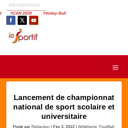
had #CAN 2020 #Volley-Ball
Lancement de championnat
national de sport scolaire et
universitaire
Posté par
Rédaction
|
Fév 3, 2022
|
Athlétisme
,
FootBall
,