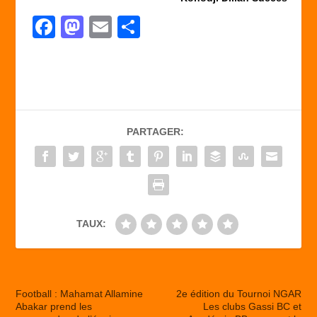
F
M
E
P
a
a
m
ar
c
st
ail
ta
e
o
g
b
d
er
PARTAGER:
o
o
o
n
k
TAUX:
Football : Mahamat Allamine
2e édition du Tournoi NGAR
Abakar prend les
Les clubs Gassi BC et