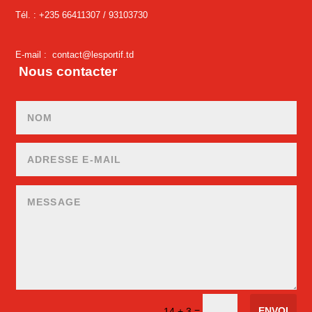
Tél. : +235 66411307 /
93103730
E-mail :
contact@lesportif.td
Nous contacter
ENVOI
=
14 + 3