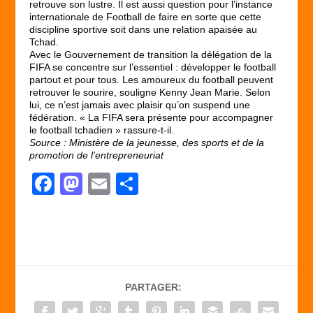
retrouve son lustre. Il est aussi question pour l’instance
internationale de Football de faire en sorte que cette
discipline sportive soit dans une relation apaisée au
Tchad.
Avec le Gouvernement de transition la délégation de la
FIFA se concentre sur l’essentiel : développer le football
partout et pour tous. Les amoureux du football peuvent
retrouver le sourire, souligne Kenny Jean Marie. Selon
lui, ce n’est jamais avec plaisir qu’on suspend une
fédération. « La FIFA sera présente pour accompagner
le football tchadien » rassure-t-il.
Source : Ministère de la jeunesse, des sports et de la
promotion de l’entrepreneuriat
F
M
E
P
a
a
m
ar
c
st
ail
ta
e
o
g
b
d
er
PARTAGER:
o
o