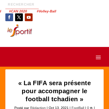
had #CAN 2020 #Volley-Ball
« La FIFA sera présente
pour accompagner le
football tchadien »
Posté par
Rédaction
|
Oct 13, 2021
|
FootBall
|
0
|