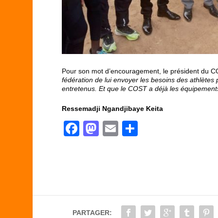
Pour son mot d’encouragement, le président du C
fédération de lui envoyer les besoins des athlètes p
entretenus. Et que le COST a déjà les équipement
Ressemadji Ngandjibaye Keita
F
M
E
P
a
a
m
ar
c
st
ail
ta
e
o
g
b
d
er
o
o
PARTAGER: