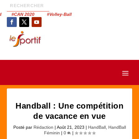
had #CAN 2020 #Volley-Ball
Handball : Une compétition
de vacance en vue
Posté par
Rédaction
|
Août 21, 2023
|
HandBall
,
HandBall
Féminin
|
0
|