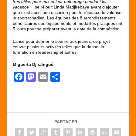
très utiles pour eux et leur entourage pendant les
vacance
», se réjouit Linda Madjirebaye avant d’ajouter
que c’est aussi une occasion pour le réseaux de valoriser
le sport tchadien. Les équipes des 8 arrondissements
bénéficiaires des équipements et modalités pratiques ont
5 jours pour se préparer avant la date de la compétition.
Lancé pour donner le sourire aux jeunes, ce projet
couvre plusieurs activités telles que la danse, la
formation en leadership et autres.
Miguerta Djiraïngué
F
M
E
P
a
a
m
ar
c
st
ail
ta
e
o
g
b
d
er
PARTAGER:
o
o
o
n