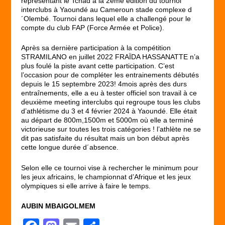
représentant le Tchad à la 2
ème
édition du tournoi
interclubs à Yaoundé au Cameroun stade complexe d
´Olembé. Tournoi dans lequel elle a challengé pour le
compte du club FAP (Force Armée et Police).
Après sa dernière participation à la compétition
STRAMILANO en juillet 2022 FRAÏDA HASSANATTE n’a
plus foulé la piste avant cette participation. C’est
l’occasion pour de compléter les entrainements débutés
depuis le 15 septembre 2023! 4mois après des durs
entraînements, elle a eu à tester officiel son travail à ce
deuxième meeting interclubs qui regroupe tous les clubs
d’athlétisme du 3 et 4 février 2024 à Yaoundé. Elle était
au départ de 800m,1500m et 5000m où elle a terminé
victorieuse sur toutes les trois catégories ! l’athlète ne se
dit pas satisfaite du résultat mais un bon début après
cette longue durée d´absence.
Selon elle ce tournoi vise à rechercher le minimum pour
les jeux africains, le championnat d’Afrique et les jeux
olympiques si elle arrive à faire le temps.
AUBIN MBAIGOLMEM