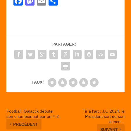
F
M
E
P
a
a
m
ar
c
st
ail
ta
e
o
g
b
d
er
PARTAGER:
o
o
o
n
k
TAUX:
Football: Galactik débute
Tir à l’arc: J.O 2024, le
son championnat par un 4-2
Président sort de son
silence…
PRÉCÉDENT
SUIVANT