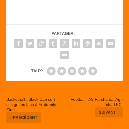
a
a
m
ar
c
st
ail
ta
e
o
g
b
d
er
PARTAGER:
o
o
o
n
k
TAUX:
Basketball : Black Cab sort
Football : AS Farcha bat Agri
ses griffes face à Fraternity
Tchad FC.
Club.
SUIVANT
PRÉCÉDENT