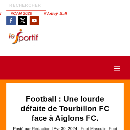
had #CAN 2020 #Volley-Ball
Football : Une lourde
défaite de Tourbillon FC
face à Aiglons FC.
Posté par
Rédaction
|
Avr 30, 2024
|
Foot Masculin
,
Foot