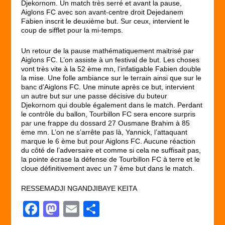
Djekornom. Un match très serré et avant la pause,
Aiglons FC avec son avant-centre droit Dejedanem
Fabien inscrit le deuxième but. Sur ceux, intervient le
coup de sifflet pour la mi-temps.
Un retour de la pause mathématiquement maitrisé par
Aiglons FC. L’on assiste à un festival de but. Les choses
vont très vite à la 52 ème mn, l’infatigable Fabien double
la mise. Une folle ambiance sur le terrain ainsi que sur le
banc d’Aiglons FC. Une minute après ce but, intervient
un autre but sur une passe décisive du buteur
Djekornom qui double également dans le match. Perdant
le contrôle du ballon, Tourbillon FC sera encore surpris
par une frappe du dossard 27 Ousmane Brahim à 85
ème mn. L’on ne s’arrête pas là, Yannick, l’attaquant
marque le 6 ème but pour Aiglons FC. Aucune réaction
du côté de l’adversaire et comme si cela ne suffisait pas,
la pointe écrase la défense de Tourbillon FC à terre et le
cloue définitivement avec un 7 ème but dans le match.
RESSEMADJI NGANDJIBAYE KEITA
F
M
E
P