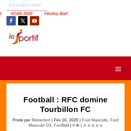
had #CAN 2020 #Volley-Ball
Football : RFC domine
Tourbillon FC
Posté par
Rédaction
|
Fév 16, 2025
|
Foot Masculin
,
Foot
Masculin D1
,
FootBall
|
0
|