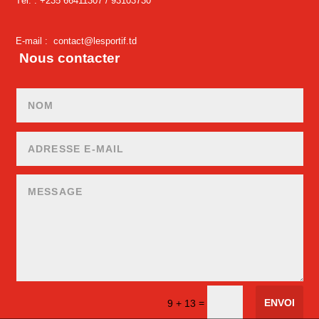
Tél. : +235 66411307 /
93103730
E-mail :
contact@lesportif.td
Nous contacter
ENVOI
=
9 + 13