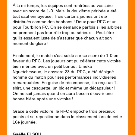
À la mi-temps, les équipes sont rentrées au vestiaire
avec un score de 1-0. Mais la deuxième période a été
tout sauf ennuyeuse. Trois cartons jaunes ont été
distribués comme des bonbons ! Deux pour RFC et un
pour Tourbillon FC. On se demande parfois si les arbitres
ne prennent pas leur rôle trop au sérieux… Peut-être
qu’ils essaient juste de s’assurer que chacun ait son
moment de gloire !
Finalement, le match s’est soldé sur ce score de 1-0 en
faveur du RFC. Les joueurs ont pu célébrer cette victoire
bien méritée avec un petit bonus : Emeka
Nguetchewouo, le dossard 23 du RFC, a été désigné
homme du match pour ses performances individuelles
remarquables. En guise de récompense, il a reçu un T-
shirt, une casquette, un bic et même un décapsuleur !
On ne sait jamais quand on aura besoin d’ouvrir une
bonne bière après une victoire !
Grâce à cette victoire, le RFC empoche trois précieux
points et se repositionne dans le classement lors de cette
16e journée.
Gaëlle ELSOU