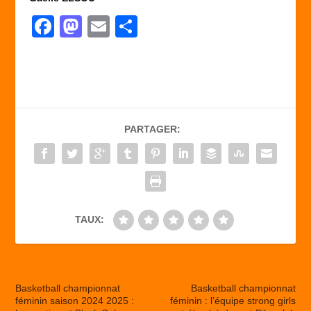
F
M
E
P
a
a
m
ar
c
st
ail
ta
e
o
g
b
d
er
PARTAGER:
o
o
o
n
k
TAUX:
Basketball championnat
Basketball championnat
féminin saison 2024 2025 :
féminin : l’équipe strong girls