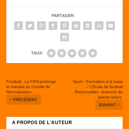
e
o
g
b
d
er
PARTAGER:
o
o
o
n
k
TAUX:
Football : La FIFA prolonge
Sport : Formation à la base
le mandat du Comité de
– L’École de football
Normalisation
Retrouvailles: réservoir de
talents futurs.
PRÉCÉDENT
SUIVANT
A PROPOS DE L'AUTEUR