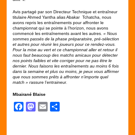
Avis partagé par son Directeur Technique et entraîneur
titulaire Ahmed Yantha alias Abakar Tchatcha, nous
avons repris les entraînements pour affronter le
championnat qui se pointe à l’horizon, nous avons
commencé les entraînements avant les autres.
« Nous
sommes passés de la phase préparatoire, pré-sélection
et autres pour réunir les joueurs pour ce rendez-vous.
Pour la mise au vert et ce championnat aller et retour il
nous faut beaucoup des matchs amicaux pour détecter
nos points faibles et vite corriger pour ne pas être le
dernier. Nous faisons les entraînements au moins 6 fois
dans la semaine et plus ou moins, je peux vous affirmer
que nous sommes prêts à affronter n’importe quel
match » r
assure l’entraineur.
Mbairané Blaise
F
M
E
P
a
a
m
ar
c
st
ail
ta