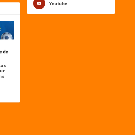
Youtube
aux
our
ons