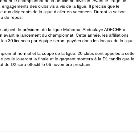
lement le championnat de la deuxième division. Avant le tirage, le
es engagements des clubs vis à vis de la ligue. Il précise que le
 aux dirigeants de la ligue d’aller en vacances. Durant la saison
eu de repos.
re adjoint, le président de la ligue Mahamat Abdoulaye ADECHE a
ion avant le lancement du championnat. Cette année, les affiliations
les 30 licences par équipe seront payées dans les locaux de la ligue.
ampionnat normal et la coupe de la ligue. 20 clubs sont appelés à cette
poule joueront la finale et le gagnant montera à la D1 tandis que le
t de D2 sera effectif le 06 novembre prochain.