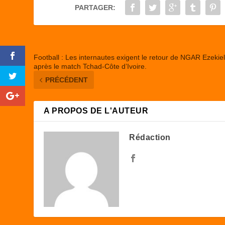
o
o
PARTAGER:
o
n
k
Football : Les internautes exigent le retour de NGAR Ezekie
après le match Tchad-Côte d’Ivoire.
PRÉCÉDENT
A PROPOS DE L'AUTEUR
Rédaction