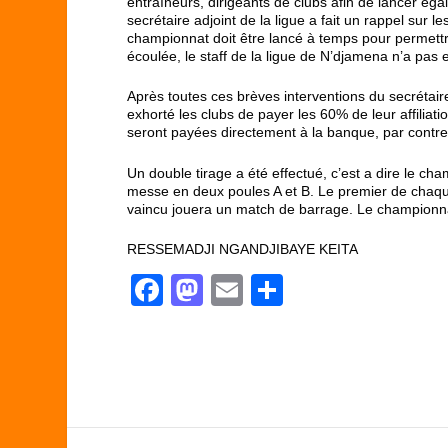
entraîneurs, dirigeants de clubs afin de lancer éga
secrétaire adjoint de la ligue a fait un rappel sur l
championnat doit être lancé à temps pour permettre
écoulée, le staff de la ligue de N’djamena n’a pas 
Après toutes ces brèves interventions du secrétai
exhorté les clubs de payer les 60% de leur affiliat
seront payées directement à la banque, par contre 
Un double tirage a été effectué, c’est a dire le ch
messe en deux poules A et B. Le premier de chaque 
vaincu jouera un match de barrage. Le championna
RESSEMADJI NGANDJIBAYE KEITA
F
M
E
P
a
a
m
ar
c
st
ail
ta
e
o
g
b
d
er