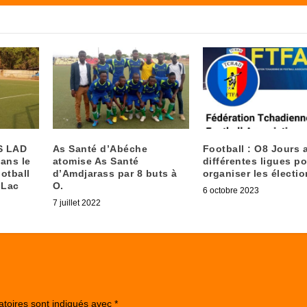
S LAD
As Santé d’Abéche
Football : O8 Jours 
ans le
atomise As Santé
différentes ligues p
otball
d’Amdjarass par 8 buts à
organiser les électi
 Lac
O.
6 octobre 2023
7 juillet 2022
atoires sont indiqués avec
*