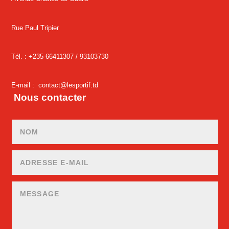
Rue Paul Tripier
Tél. : +235 66411307 /
93103730
E-mail :
contact@lesportif.td
Nous contacter