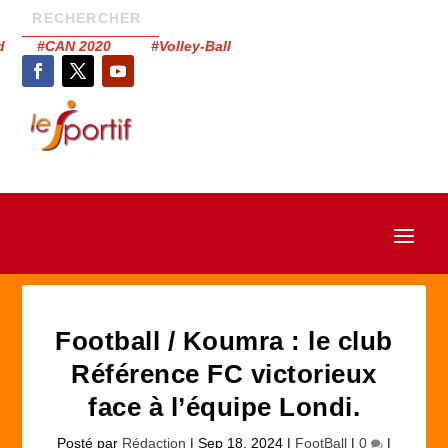
had #CAN 2020 #Volley-Ball
Football / Koumra : le club
Référence FC victorieux
face à l’équipe Londi.
Posté par
Rédaction
|
Sep 18, 2024
|
FootBall
|
0
|