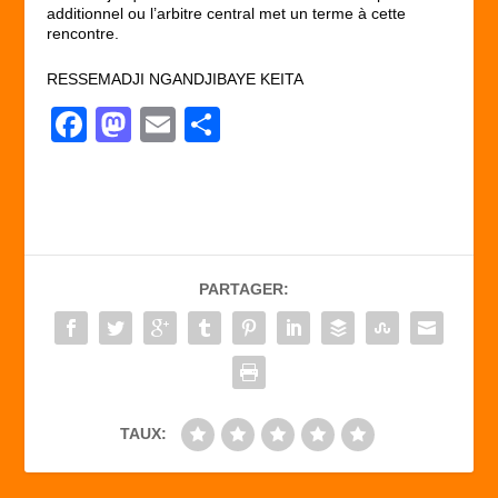
additionnel ou l’arbitre central met un terme à cette
rencontre.
RESSEMADJI NGANDJIBAYE KEITA
F
M
E
P
a
a
m
ar
c
st
ail
ta
e
o
g
b
d
er
PARTAGER:
o
o
o
n
k
TAUX: