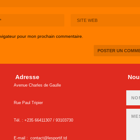
avigateur pour mon prochain commentaire.
Adresse
Nous
Avenue Charles de Gaulle
Rue Paul Tripier
Tél. : +235 66411307 /
93103730
E-mail :
contact@lesportif.td