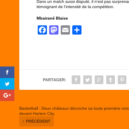
Dans un match aussi disputé, il n’est pas surprena
témoignant de l’intensité de la compétition.
Mbairané Blaise
F
M
E
P
a
a
m
ar
c
st
ail
ta
e
o
g
b
d
er
o
o
PARTAGER:
o
n
k
Basketball : Deux châteaux décroche sa toute première victo
devant Harlem City.
PRÉCÉDENT