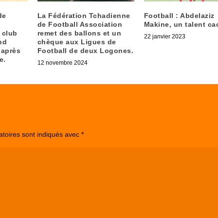
de
La Fédération Tchadienne
Football : Abdelaziz
de Football Association
Makine, un talent ca
 club
remet des ballons et un
22 janvier 2023
nd
chèque aux Ligues de
 après
Football de deux Logones.
e.
12 novembre 2024
atoires sont indiqués avec
*