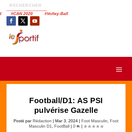
had #CAN 2020 #Volley-Ball
Football/D1: AS PSI
pulvérise Gazelle
Posté par
Rédaction
|
Mar 3, 2024
|
Foot Masculin
,
Foot
Masculin D1
,
FootBall
|
0
|