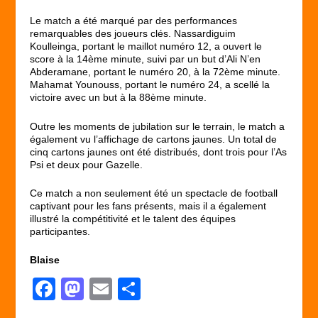
Le match a été marqué par des performances
remarquables des joueurs clés. Nassardiguim
Koulleinga, portant le maillot numéro 12, a ouvert le
score à la 14ème minute, suivi par un but d’Ali N’en
Abderamane, portant le numéro 20, à la 72ème minute.
Mahamat Younouss, portant le numéro 24, a scellé la
victoire avec un but à la 88ème minute.
Outre les moments de jubilation sur le terrain, le match a
également vu l’affichage de cartons jaunes. Un total de
cinq cartons jaunes ont été distribués, dont trois pour l’As
Psi et deux pour Gazelle.
Ce match a non seulement été un spectacle de football
captivant pour les fans présents, mais il a également
illustré la compétitivité et le talent des équipes
participantes.
Blaise
F
M
E
P
a
a
m
ar