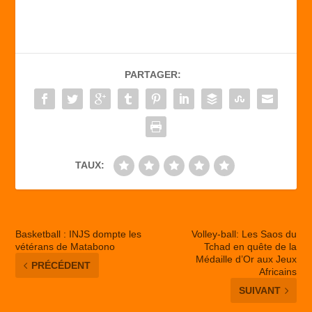
c
st
ail
ta
e
o
g
b
d
er
PARTAGER:
o
o
o
n
k
TAUX:
Basketball : INJS dompte les
Volley-ball: Les Saos du
vétérans de Matabono
Tchad en quête de la
Médaille d’Or aux Jeux
PRÉCÉDENT
Africains
SUIVANT