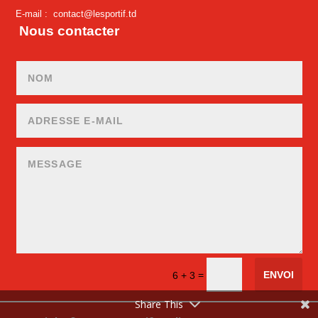
E-mail :
contact@lesportif.td
Nous contacter
ENVOI
=
6 + 3
Share This