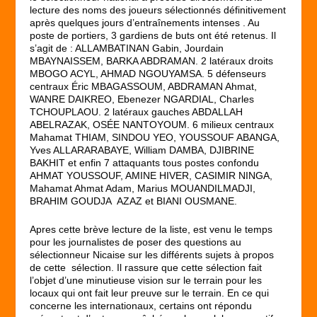
lecture des noms des joueurs sélectionnés définitivement
après quelques jours d’entraînements intenses . Au
poste de portiers, 3 gardiens de buts ont été retenus. Il
s’agit de : ALLAMBATINAN Gabin, Jourdain
MBAYNAISSEM, BARKA ABDRAMAN. 2 latéraux droits
MBOGO ACYL, AHMAD NGOUYAMSA. 5 défenseurs
centraux Éric MBAGASSOUM, ABDRAMAN Ahmat,
WANRE DAIKREO, Ebenezer NGARDIAL, Charles
TCHOUPLAOU. 2 latéraux gauches ABDALLAH
ABELRAZAK, OSÉE NANTOYOUM. 6 milieux centraux
Mahamat THIAM, SINDOU YEO, YOUSSOUF ABANGA,
Yves ALLARARABAYE, William DAMBA, DJIBRINE
BAKHIT et enfin 7 attaquants tous postes confondu
AHMAT YOUSSOUF, AMINE HIVER, CASIMIR NINGA,
Mahamat Ahmat Adam, Marius MOUANDILMADJI,
BRAHIM GOUDJA AZAZ et BIANI OUSMANE.
Apres cette brève lecture de la liste, est venu le temps
pour les journalistes de poser des questions au
sélectionneur Nicaise sur les différents sujets à propos
de cette sélection. Il rassure que cette sélection fait
l’objet d’une minutieuse vision sur le terrain pour les
locaux qui ont fait leur preuve sur le terrain. En ce qui
concerne les internationaux, certains ont répondu