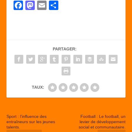
F
M
E
P
a
a
m
ar
c
st
ail
ta
e
o
g
b
d
er
PARTAGER:
o
o
o
n
k
TAUX:
Sport : l’influence des
Football : Le football, un
entraîneurs sur les jeunes
levier de développement
talents.
social et communautaire.