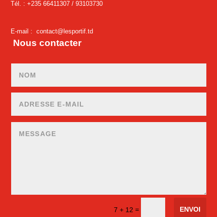
Tél. : +235 66411307 /
93103730
E-mail :
contact@lesportif.td
Nous contacter
ENVOI
=
7 + 12