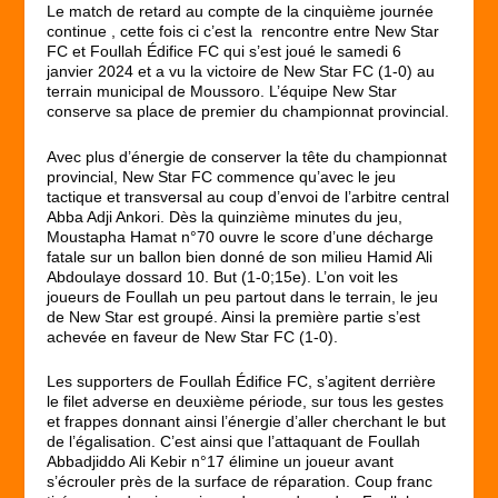
Le match de retard au compte de la cinquième journée
continue , cette fois ci c’est la rencontre entre New Star
FC et Foullah Édifice FC qui s’est joué le samedi 6
janvier 2024 et a vu la victoire de New Star FC (1-0) au
terrain municipal de Moussoro. L’équipe New Star
conserve sa place de premier du championnat provincial.
Avec plus d’énergie de conserver la tête du championnat
provincial, New Star FC commence qu’avec le jeu
tactique et transversal au coup d’envoi de l’arbitre central
Abba Adji Ankori. Dès la quinzième minutes du jeu,
Moustapha Hamat n°70 ouvre le score d’une décharge
fatale sur un ballon bien donné de son milieu Hamid Ali
Abdoulaye dossard 10. But (1-0;15e). L’on voit les
joueurs de Foullah un peu partout dans le terrain, le jeu
de New Star est groupé. Ainsi la première partie s’est
achevée en faveur de New Star FC (1-0).
Les supporters de Foullah Édifice FC, s’agitent derrière
le filet adverse en deuxième période, sur tous les gestes
et frappes donnant ainsi l’énergie d’aller cherchant le but
de l’égalisation. C’est ainsi que l’attaquant de Foullah
Abbadjiddo Ali Kebir n°17 élimine un joueur avant
s’écrouler près de la surface de réparation. Coup franc