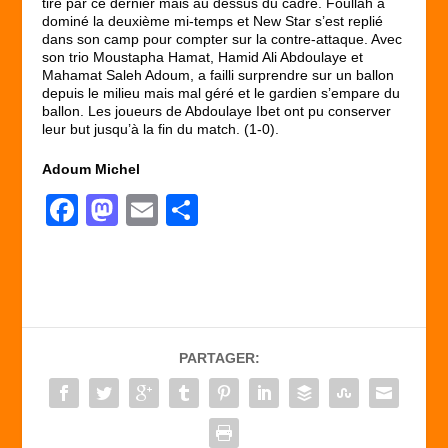
tiré par ce dernier mais au dessus du cadre. Foullah a
dominé la deuxième mi-temps et New Star s’est replié
dans son camp pour compter sur la contre-attaque. Avec
son trio Moustapha Hamat, Hamid Ali Abdoulaye et
Mahamat Saleh Adoum, a failli surprendre sur un ballon
depuis le milieu mais mal géré et le gardien s’empare du
ballon. Les joueurs de Abdoulaye Ibet ont pu conserver
leur but jusqu’à la fin du match. (1-0).
Adoum Michel
F
M
E
P
a
a
m
ar
c
st
ail
ta
e
o
g
b
d
er
PARTAGER:
o
o
o
n
k