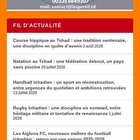
FIL D’ACTUALITÉ
Course hippique au Tchad : une tradition centenaire,
une discipline en quête d’avenir
3 août 2026
Natation au Tchad : une fédération debout, un pays
sans piscine
20 juillet 2026
Handball tchadien : un sport en reconstruction,
entre urgences du quotidien et ambitions retrouvées
13 juillet 2026
Rugby tchadien : une discipline en sommeil, entre
héritage militaire et tentative de renaissance
1 juillet
2026
Les Aiglons FC, nouveaux maîtres du football
tchadien : retour sur une saison 2025-2026