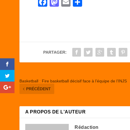
F
M
E
P
a
a
m
ar
c
st
ail
ta
e
o
g
b
d
er
o
o
PARTAGER:
o
n
k
Basketball : Fire basketball décisif face à l’équipe de l’INJS
PRÉCÉDENT
A PROPOS DE L'AUTEUR
Rédaction