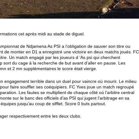
mations cet après midi au stade de diguel.
hampionnat de Ndjamena As PSI a l’obligation de sauver son titre ou
nt de monter en D1 a enregistré une victoire en deux matchs joués. F
itre. Un match engagé par les joueurs d ‘As psi qui cherchent
 sort du cage à la recherche de but avant d’aller en pause. Les
mn et 2 mn supplémentaires le score était vierge.
t un engagement terrible dans un duel pour vaincre où mourir. Le milieu
 pour faire souffler ses coéquipiers. FC Yves joue un match regroupé
ation. Les fautes se multiplient de chaque côté où l’arbitre central
onte sur le banc des officiels d’as PSI qui jugent l’arbitrage en sa
équipes jusqu’au coup de sifflet. Score 0 buts partout.
ager respectivement entre les deux clubs.