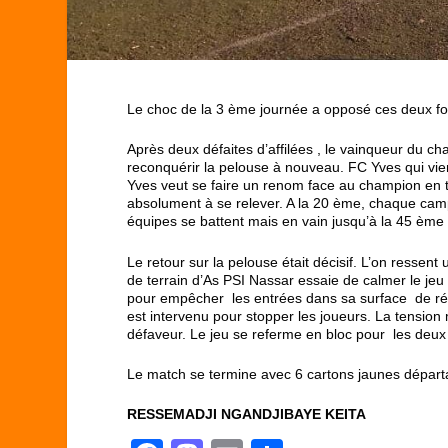
Le choc de la 3 ème journée a opposé ces deux for
Après deux défaites d’affilées , le vainqueur du c
reconquérir la pelouse à nouveau. FC Yves qui vie
Yves veut se faire un renom face au champion en t
absolument à se relever. A la 20 ème, chaque camp
équipes se battent mais en vain jusqu’à la 45 ème 
Le retour sur la pelouse était décisif. L’on ressen
de terrain d’As PSI Nassar essaie de calmer le jeu
pour empêcher les entrées dans sa surface de répar
est intervenu pour stopper les joueurs. La tension m
défaveur. Le jeu se referme en bloc pour les deux 
Le match se termine avec 6 cartons jaunes départ
RESSEMADJI NGANDJIBAYE KEITA