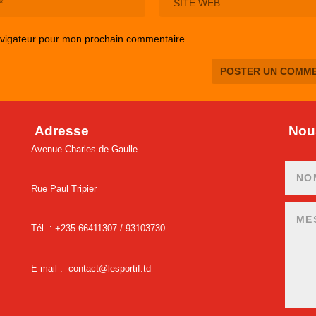
avigateur pour mon prochain commentaire.
Adresse
Nous
Avenue Charles de Gaulle
Rue Paul Tripier
Tél. : +235 66411307 /
93103730
E-mail :
contact@lesportif.td