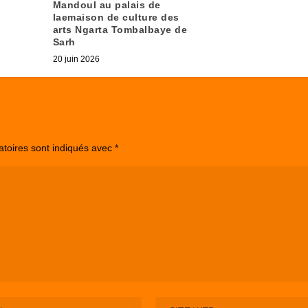
Mandoul au palais de
laemaison de culture des
arts Ngarta Tombalbaye de
Sarh
20 juin 2026
atoires sont indiqués avec
*