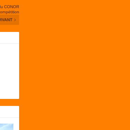
e du CONOR
compétition
UIVANT