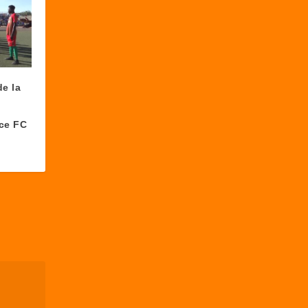
e la
nce FC