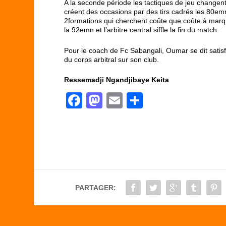
A la seconde période les tactiques de jeu changent
créent des occasions par des tirs cadrés les 80
e
mn
2formations qui cherchent coûte que coûte à marque
la 92emn et l’arbitre central siffle la fin du match.
Pour le coach de Fc Sabangali, Oumar se dit satisf
du corps arbitral sur son club.
Ressemadji Ngandjibaye Keita
F
M
E
P
a
a
m
ar
c
st
ail
ta
e
o
g
b
d
er
o
o
PARTAGER:
o
n
k