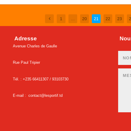
1
…
20
21
22
23
Adresse
Nous
Avenue Charles de Gaulle
Rue Paul Tripier
Tél. : +235 66411307 /
93103730
E-mail :
contact@lesportif.td