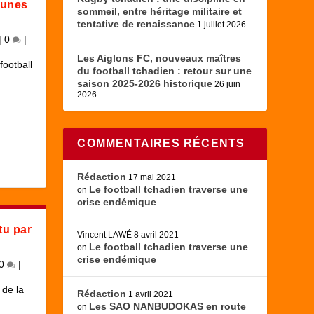
Jeunes
sommeil, entre héritage militaire et
tentative de renaissance
1 juillet 2026
|
0
|
Les Aiglons FC, nouveaux maîtres
football
du football tchadien : retour sur une
saison 2025-2026 historique
26 juin
2026
COMMENTAIRES RÉCENTS
Rédaction
17 mai 2021
Le football tchadien traverse une
on
crise endémique
tu par
Vincent LAWÉ
8 avril 2021
Le football tchadien traverse une
on
crise endémique
0
|
 de la
Rédaction
1 avril 2021
Les SAO NANBUDOKAS en route
on