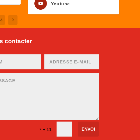
Youtube
24
 contacter
ENVOI
=
7 + 11