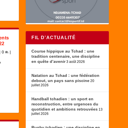
FIL D’ACTUALITÉ
ents
22
Course hippique au Tchad : une
|
0
|
tradition centenaire, une discipline
en quête d’avenir
3 août 2026
e
Natation au Tchad : une fédération
debout, un pays sans piscine
20
juillet 2026
Handball tchadien : un sport en
reconstruction, entre urgences du
quotidien et ambitions retrouvées
13
juillet 2026
Rugby tchadien : une discipline en