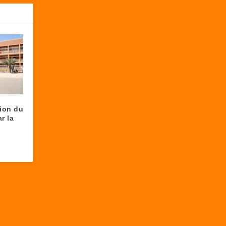
tion du
r la