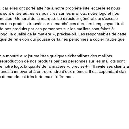
ar elles ont porté atteinte à notre propriété intellectuelle et nous
 sont entre autres les pointillés sur les maillots, notre logo et nos
irecteur Général de la marque. Le directeur général qui s’excuse
res des produits trouvés sur le marché ces derniers temps ayant trait
e nos produits par ces personnes sur les maillots sont faites à
logo, la qualité de la matière », précise-t-il. Les responsables de cette
que de réflexion qui pousse certaines personnes à copier l’autre que
b a montré aux journalistes quelques échantillons des maillots
 reproduction de nos produits par ces personnes sur les maillots sont
notre logo, la qualité de la matière », précise-t-il. Il invite ses clients 
jeunes à innover et à entreprendre d’eux-mêmes. Il est cependant clair
 demande est très forte mais l’offre non.