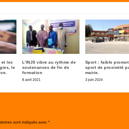
 et les
L’INJS vibre au rythme de
Sport : faible promo
ies, le
soutenances de fin de
sport de proximité pa
uve.
formation
mairie.
8 avril 2021
3 juin 2024
atoires sont indiqués avec
*