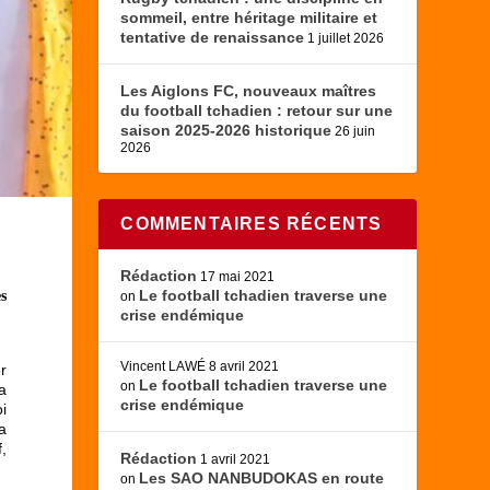
sommeil, entre héritage militaire et
tentative de renaissance
1 juillet 2026
Les Aiglons FC, nouveaux maîtres
du football tchadien : retour sur une
saison 2025-2026 historique
26 juin
2026
COMMENTAIRES RÉCENTS
Rédaction
17 mai 2021
Le football tchadien traverse une
s
on
crise endémique
Vincent LAWÉ
8 avril 2021
r
Le football tchadien traverse une
on
 a
crise endémique
i
la
,
Rédaction
1 avril 2021
Les SAO NANBUDOKAS en route
on