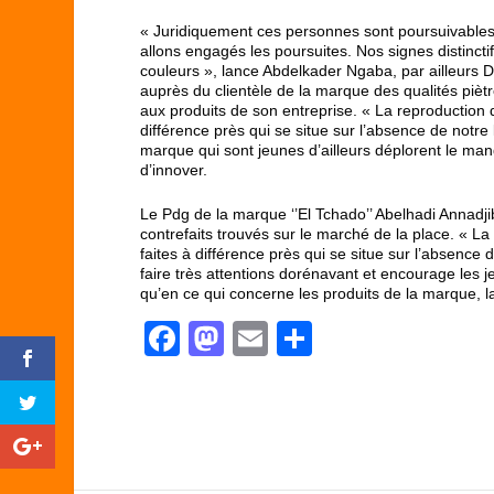
« Juridiquement ces personnes sont poursuivables, c
allons engagés les poursuites. Nos signes distinctifs
couleurs », lance Abdelkader Ngaba, par ailleurs D
auprès du clientèle de la marque des qualités pièt
aux produits de son entreprise. « La reproduction d
différence près qui se situe sur l’absence de notre 
marque qui sont jeunes d’ailleurs déplorent le man
d’innover.
Le Pdg de la marque ‘’El Tchado’’ Abelhadi Annadji
contrefaits trouvés sur le marché de la place. « La
faites à différence près qui se situe sur l’absence de 
faire très attentions dorénavant et encourage les 
qu’en ce qui concerne les produits de la marque, la
F
M
E
P
a
a
m
ar
c
st
ail
ta
e
o
g
b
d
er