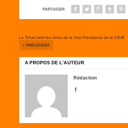
o
o
PARTAGER:
o
n
k
Le Tchad tient les rênes de la Vice-Présidence de la CAVB
PRÉCÉDENT
A PROPOS DE L'AUTEUR
Rédaction