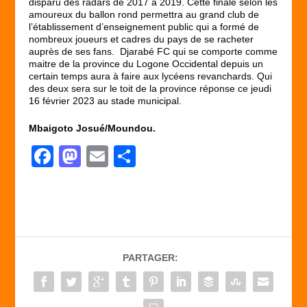
disparu des radars de 2017 à 2019. Cette finale selon les
amoureux du ballon rond permettra au grand club de
l’établissement d’enseignement public qui a formé de
nombreux joueurs et cadres du pays de se racheter
auprès de ses fans. Djarabé FC qui se comporte comme
maitre de la province du Logone Occidental depuis un
certain temps aura à faire aux lycéens revanchards. Qui
des deux sera sur le toit de la province réponse ce jeudi
16 février 2023 au stade municipal.
Mbaigoto Josué/Moundou.
F
M
E
P
a
a
m
ar
c
st
ail
ta
e
o
g
b
d
er
PARTAGER:
o
o
o
n