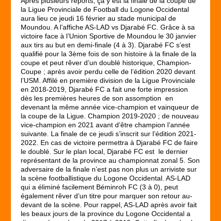
Après plusieurs reports, ça y est la finale de la coupe de
la Ligue Provinciale de Football du Logone Occidental
aura lieu ce jeudi 16 février au stade municipal de
Moundou. A l’affiche AS-LAD vs Djarabé FC. Grâce à sa
victoire face à l’Union Sportive de Moundou le 30 janvier
aux tirs au but en demi-finale (4 à 3). Djarabé FC s’est
qualifié pour la 3
ème
fois de son histoire à la finale de la
coupe et peut rêver d’un doublé historique, Champion-
Coupe ; après avoir perdu celle de l’édition 2020 devant
l’USM. Affilé en première division de la Ligue Provinciale
en 2018-2019, Djarabé FC a fait une forte impression
dès les premières heures de son assomption en
devenant la même année vice-champion et vainqueur de
la coupe de la Ligue. Champion 2019-2020 ; de nouveau
vice-champion en 2021 avant d’être champion l’année
suivante. La finale de ce jeudi s’inscrit sur l’édition 2021-
2022. En cas de victoire permettra à Djarabé FC de faire
le doublé. Sur le plan local, Djarabé FC est le dernier
représentant de la province au championnat zonal 5. Son
adversaire de la finale n’est pas non plus un arriviste sur
la scène footballistique du Logone Occidental. AS-LAD
qui a éliminé facilement Béminroh FC (3 à 0), peut
également rêver d’un titre pour marquer son retour au-
devant de la scène. Pour rappel, AS-LAD après avoir fait
les beaux jours de la province du Logone Occidental a