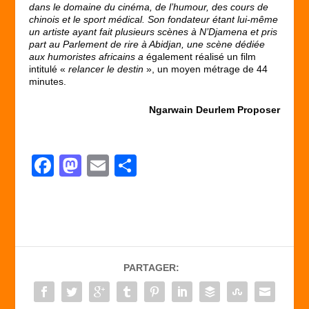
dans le domaine du cinéma, de l’humour, des cours de
chinois et le sport médical. Son fondateur étant lui-même
un artiste ayant fait plusieurs scènes à N’Djamena et pris
part au Parlement de rire à Abidjan, une scène dédiée
aux humoristes africains a
également réalisé un film
intitulé «
relancer le destin
», un moyen métrage de 44
minutes.
Ngarwain Deurlem Proposer
F
M
E
P
a
a
m
ar
c
st
ail
ta
e
o
g
b
d
er
PARTAGER:
o
o
o
n