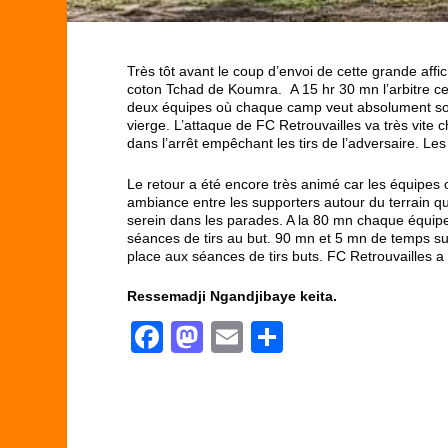
Très tôt avant le coup d’envoi de cette grande affich
coton Tchad de Koumra. A 15 hr 30 mn l’arbitre cent
deux équipes où chaque camp veut absolument soule
vierge. L’attaque de FC Retrouvailles va très vite c
dans l’arrêt empêchant les tirs de l’adversaire. L
Le retour a été encore très animé car les équipes 
ambiance entre les supporters autour du terrain qui
serein dans les parades. A la 80 mn chaque équipe 
séances de tirs au but. 90 mn et 5 mn de temps suppl
place aux séances de tirs buts. FC Retrouvailles a
Ressemadji Ngandjibaye keita.
F
M
E
P
a
a
m
ar
c
st
ail
ta
e
o
g