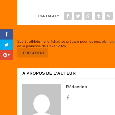
b
d
er
o
o
PARTAGER:
o
n
k
Sport : athlétisme le Tchad se prépare pour les jeux olympi
de la jeunesse de Dakar 2026.
PRÉCÉDENT
A PROPOS DE L'AUTEUR
Rédaction