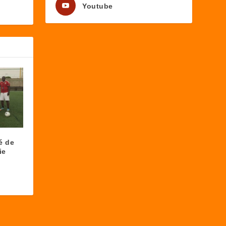
Youtube
é de
ie