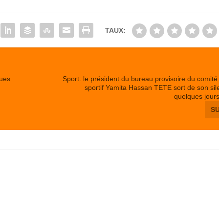
TAUX:
ques
Sport: le président du bureau provisoire du comit
sportif Yamita Hassan TETE sort de son si
quelques jours
S