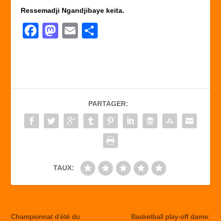
Ressemadji Ngandjibaye keita.
F
M
E
P
a
a
m
ar
c
st
ail
ta
e
o
g
b
d
er
PARTAGER:
o
o
o
n
k
TAUX:
Championnat d’été du
Basketball play-off dame: