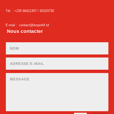
Tél. : +235 66411307 /
93103730
E-mail :
contact@lesportif.td
Nous contacter