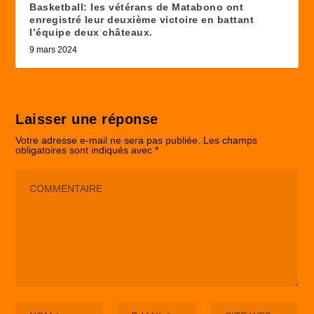
Basketball: les vétérans de Matabono ont
enregistré leur deuxième victoire en battant
l’équipe deux châteaux.
9 mars 2024
Laisser une réponse
Votre adresse e-mail ne sera pas publiée.
Les champs
obligatoires sont indiqués avec
*