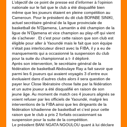
L’objectif de ce point de presse est d’informer à l’opinion
nationale sur le fait que le club a été disqualifié bien
même que les joueurs étaient en pleine compétition au
Cameroun. Pour le président du dit club BOPABE SINIKI,
actuel secrétaire général de la ligue provinciale de
basketball de N’Djamena, Lamantin a été champion de la
ligue de N’Djamena et vice champion au play-off qui vient
de s’achever . Et c’est pour cette raison que son club est
éligible pour aller à Yaoundé mais le fait que son équipe
n’était pas interlocuteur direct avec la FIBA, il y a eu de
manquements qui a occasionné la suspension du club
pour la suite du championnat a t- il déploré.
Après son intervention, le secrétaire général de la
fédération de basketball Abdoulaye Ray a fait savoir que
parmi les 6 joueurs qui avaient voyagés 3 d’entre eux
évoluaient dans d’autres clubs alors il sera question de
payer leur Close libératoire chose faite par la fédération
et un autre joueur a été disqualifié en raison de son
jeune âge. Au moment de match ces 4 joueurs alignés se
voient refuser par les officiels de Yaoundé, malgré les
interventions de la FIBA ainsi que les dirigeants de la
fédération tchadienne de basketball et c’est pour cette
raison que le club a pris 2 forfaits occasionnant sa
suspension pour la suite de la compétition.
Le président BANI NGATA NGOULOU quant à lui déclare