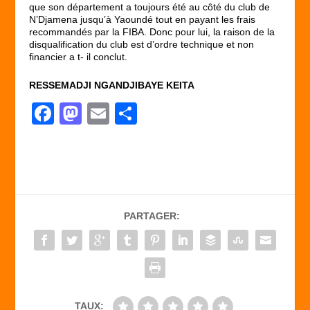
que son département a toujours été au côté du club de
N’Djamena jusqu’à Yaoundé tout en payant les frais
recommandés par la FIBA. Donc pour lui, la raison de la
disqualification du club est d’ordre technique et non
financier a t- il conclut.
RESSEMADJI NGANDJIBAYE KEITA
F
M
E
P
a
a
m
ar
c
st
ail
ta
e
o
g
b
d
er
PARTAGER:
o
o
o
n
k
TAUX: