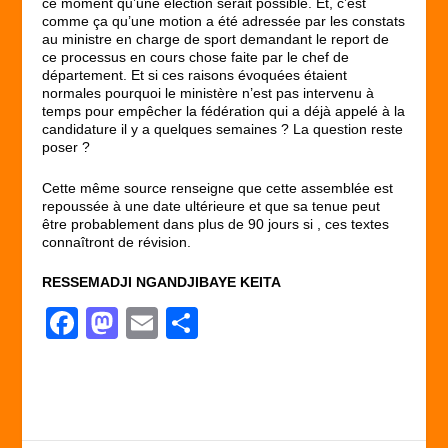
ce moment qu’une élection serait possible. Et, c’est
comme ça qu’une motion a été adressée par les constats
au ministre en charge de sport demandant le report de
ce processus en cours chose faite par le chef de
département. Et si ces raisons évoquées étaient
normales pourquoi le ministère n’est pas intervenu à
temps pour empêcher la fédération qui a déjà appelé à la
candidature il y a quelques semaines ? La question reste
poser ?
Cette même source renseigne que cette assemblée est
repoussée à une date ultérieure et que sa tenue peut
être probablement dans plus de 90 jours si , ces textes
connaîtront de révision.
RESSEMADJI NGANDJIBAYE KEITA
F
M
E
P
a
a
m
ar
c
st
ail
ta
e
o
g