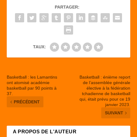
b
d
er
PARTAGER:
o
o
o
n
k
TAUX:
Basketball : les Lamantins
Basketball : énième report
ont atomisé académie
de l’assemblée générale
basketball par 90 points à
élective à la fédération
37.
tchadienne de basketball
qui, était prévu pour ce 19
PRÉCÉDENT
janvier 2023.
SUIVANT
A PROPOS DE L'AUTEUR