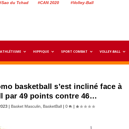
#Sao du Tchad #CAN 2020 #Volley-Ball
ATHLÉTISME
HIPPIQUE
SPORT COMBAT
VOLLEY-BALL
omo basketball s’est incliné face à
l par 49 points contre 46…
2023
|
Basket Masculin
,
BasketBall
|
0
|