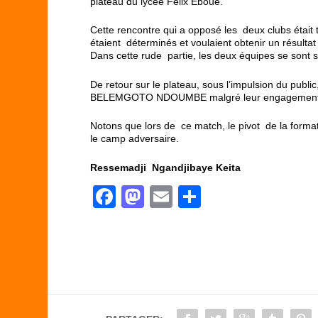
plateau du lycée Félix Eboué.
Cette rencontre qui a opposé les deux clubs était
étaient déterminés et voulaient obtenir un résultat 
Dans cette rude partie, les deux équipes se sont 
De retour sur le plateau, sous l’impulsion du publ
BELEMGOTO NDOUMBE malgré leur engagement, ont 
Notons que lors de ce match, le pivot de la format
le camp adversaire.
Ressemadji Ngandjibaye Keita
F
M
E
P
a
a
m
ar
c
st
ail
ta
e
o
g
b
d
er
o
o