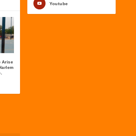
Youtube
 Arise
Harlem
.