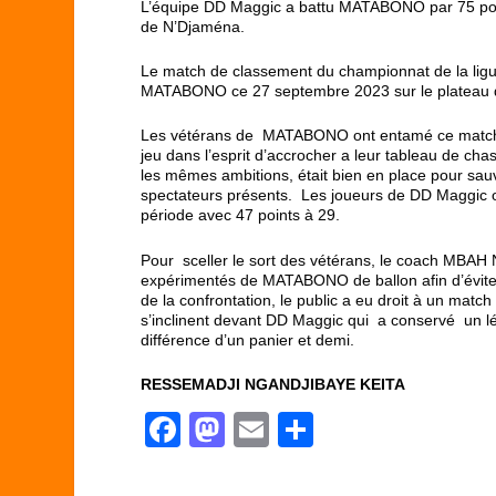
L’équipe DD Maggic a battu MATABONO par 75 point
de N’Djaména.
Le match de classement du championnat de la lig
MATABONO ce 27 septembre 2023 sur le plateau d
Les vétérans de MATABONO ont entamé ce match ave
jeu dans l’esprit d’accrocher a leur tableau de ch
les mêmes ambitions, était bien en place pour sau
spectateurs présents. Les joueurs de DD Maggic o
période avec 47 points à 29.
Pour sceller le sort des vétérans, le coach MBAH N
expérimentés de MATABONO de ballon afin d’éviter l
de la confrontation, le public a eu droit à un matc
s’inclinent devant DD Maggic qui a conservé un lég
différence d’un panier et demi.
RESSEMADJI NGANDJIBAYE KEITA
F
M
E
P
a
a
m
ar