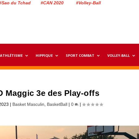
#Sao du Tchad #CAN 2020 #Volley-Ball
ATHLÉTISME
HIPPIQUE
SPORT COMBAT
VOLLEY-BALL
D Maggic 3e des Play-offs
2023
|
Basket Masculin
,
BasketBall
|
0
|