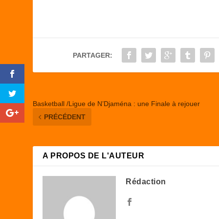
c
st
ail
ta
e
o
g
b
d
er
o
o
PARTAGER:
o
n
k
Basketball /Ligue de N’Djaména : une Finale à rejouer
PRÉCÉDENT
A PROPOS DE L'AUTEUR
Rédaction