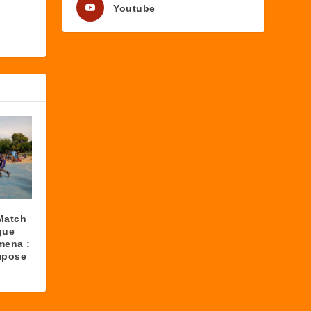
Youtube
Match
gue
mena :
mpose