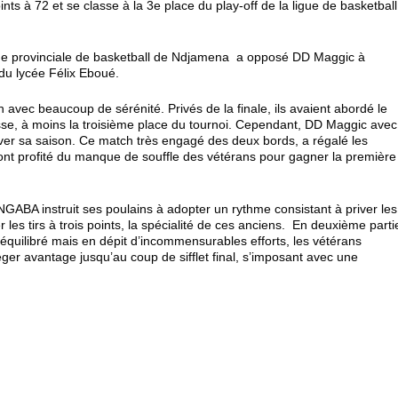
s à 72 et se classe à la 3
e
place du play-off de la ligue de basketball
ue provinciale de basketball de Ndjamena a opposé DD Maggic à
u lycée Félix Eboué.
c beaucoup de sérénité. Privés de la finale, ils avaient abordé le
asse, à moins la troisième place du tournoi. Cependant, DD Maggic avec
ver sa saison. Ce match très engagé des deux bords, a régalé les
nt profité du manque de souffle des vétérans pour gagner la première
GABA instruit ses poulains à adopter un rythme consistant à priver les
es tirs à trois points, la spécialité de ces anciens. En deuxième parti
h équilibré mais en dépit d’incommensurables efforts, les vétérans
er avantage jusqu’au coup de sifflet final, s’imposant avec une