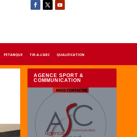
PETANQUE
TIR-A-L’ARC
QUALIFICATION
AGENCE SPORT &
COMMUNICATION