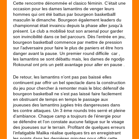
Cette rencontre dénommée el clasico féminin. C’était une
occasion pour les dames lamantins de venger leurs
hommes qui ont été battus par bourgeon basketballl
masculin le dimanche. Bourgeon également leaders du
championnat était invaincu depuis la phase aller jusqu’à
présent. Le club a mobilisé tout son arsenal pour garder
son invincibilité dans ce bel parcours. Dès l’entrée en jeu,
bourgeon basketball commence par mettre de pression
sur l’adversaire pour faire le plus de paniers et être hors
danger avant la pause. Un premier round difficile car ,
les lamantins se sont débattu mais, les dames de ngodjo
Rokounal ont pris un petit avantage pour aller en pause .
De retour, les lamantins n’ont pas pas baissé elles
continuent par offrir un bel spectacle dans la construction
du jeu pour chercher à remonter mais le bloc défensif de
bourgeon basketball ne s’est pas laissé faire facilement
en obstruant de temps en temps le passage aux
joueuses des lamantins jugées très dangereuses dans
les contre attaques. Un 3 ème rounds très serré et pleine
d’ambiance. Chaque camp a toujours de l’énergie pour
se défendre et l’on constate aucune fatigue sur le visage
des joueuses sur le terrain. Profitant de quelques erreurs
l’infatigable Malika réalise quelques tirs en enregistrant
les points dans les dernières minutes pour offrir cette