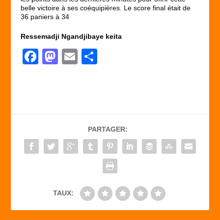
belle victoire à ses coéquipières. Le score final était de
36 paniers à 34
Ressemadji Ngandjibaye keita
F
M
E
P
a
a
m
ar
c
st
ail
ta
e
o
g
b
d
er
PARTAGER:
o
o
o
n
k
TAUX: