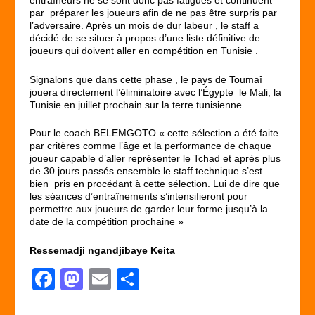
entraîneurs ne se sont donc pas fatigués et continuent
par préparer les joueurs afin de ne pas être surpris par
l’adversaire. Après un mois de dur labeur , le staff a
décidé de se situer à propos d’une liste définitive de
joueurs qui doivent aller en compétition en Tunisie .
Signalons que dans cette phase , le pays de Toumaî
jouera directement l’éliminatoire avec l’Égypte le Mali, la
Tunisie en juillet prochain sur la terre tunisienne.
Pour le coach BELEMGOTO « cette sélection a été faite
par critères comme l’âge et la performance de chaque
joueur capable d’aller représenter le Tchad et après plus
de 30 jours passés ensemble le staff technique s’est
bien pris en procédant à cette sélection. Lui de dire que
les séances d’entraînements s’intensifieront pour
permettre aux joueurs de garder leur forme jusqu’à la
date de la compétition prochaine »
Ressemadji ngandjibaye Keita
F
M
E
P
a
a
m
ar