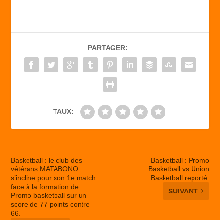
c
st
ail
ta
e
o
g
b
d
er
PARTAGER:
o
o
o
n
k
TAUX:
Basketball : le club des
Basketball : Promo
vétérans MATABONO
Basketball vs Union
s’incline pour son 1e match
Basketball reporté.
face à la formation de
SUIVANT
Promo basketball sur un
score de 77 points contre
66.