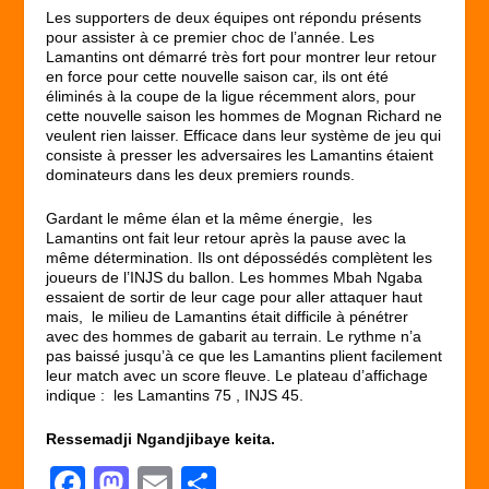
Les supporters de deux équipes ont répondu présents
pour assister à ce premier choc de l’année. Les
Lamantins ont démarré très fort pour montrer leur retour
en force pour cette nouvelle saison car, ils ont été
éliminés à la coupe de la ligue récemment alors, pour
cette nouvelle saison les hommes de Mognan Richard ne
veulent rien laisser. Efficace dans leur système de jeu qui
consiste à presser les adversaires les Lamantins étaient
dominateurs dans les deux premiers rounds.
Gardant le même élan et la même énergie, les
Lamantins ont fait leur retour après la pause avec la
même détermination. Ils ont dépossédés complètent les
joueurs de l’INJS du ballon. Les hommes Mbah Ngaba
essaient de sortir de leur cage pour aller attaquer haut
mais, le milieu de Lamantins était difficile à pénétrer
avec des hommes de gabarit au terrain. Le rythme n’a
pas baissé jusqu’à ce que les Lamantins plient facilement
leur match avec un score fleuve. Le plateau d’affichage
indique : les Lamantins 75 , INJS 45.
Ressemadji Ngandjibaye keita.
F
M
E
P