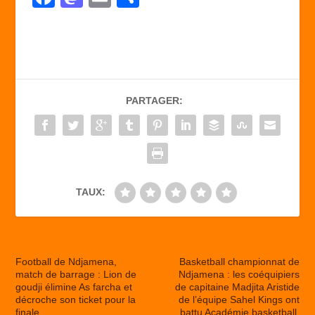
a
a
m
ar
c
st
ail
ta
e
o
g
b
d
er
PARTAGER:
o
o
o
n
k
TAUX:
Football de Ndjamena,
Basketball championnat de
match de barrage : Lion de
Ndjamena : les coéquipiers
goudji élimine As farcha et
de capitaine Madjita Aristide
décroche son ticket pour la
de l’équipe Sahel Kings ont
finale
battu Académie basketball.