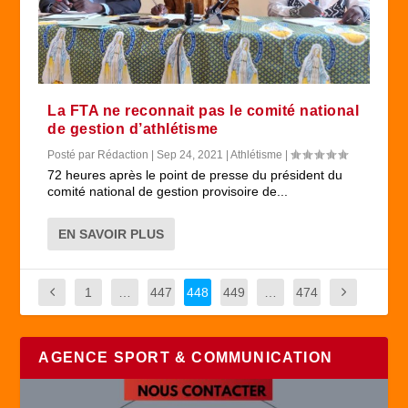
La FTA ne reconnait pas le comité national
de gestion d’athlétisme
Posté par
Rédaction
|
Sep 24, 2021
|
Athlétisme
|
72 heures après le point de presse du président du
comité national de gestion provisoire de...
EN SAVOIR PLUS
1
…
447
448
449
…
474
AGENCE SPORT & COMMUNICATION