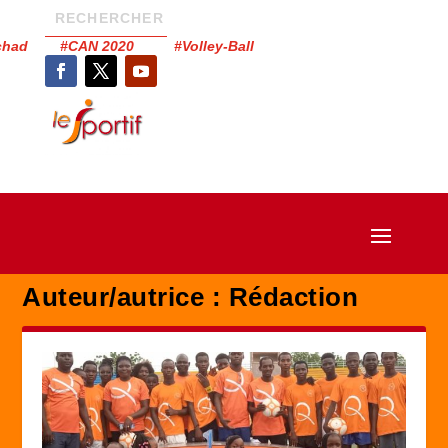
Tchad #CAN 2020 #Volley-Ball
Auteur/autrice :
Rédaction