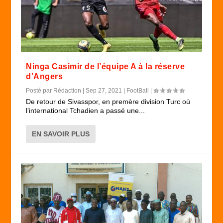
Ninga Casimir de l’équipe A à la réserve
d’Angers
Posté par
Rédaction
|
Sep 27, 2021
|
FootBall
|
De retour de Sivasspor, en premère division Turc où
l’international Tchadien a passé une...
EN SAVOIR PLUS