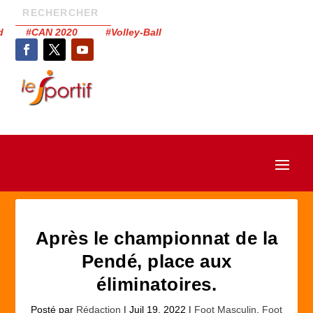
had #CAN 2020 #Volley-Ball
Après le championnat de la
Pendé, place aux
éliminatoires.
Posté par
Rédaction
|
Juil 19, 2022
|
Foot Masculin
,
Foot