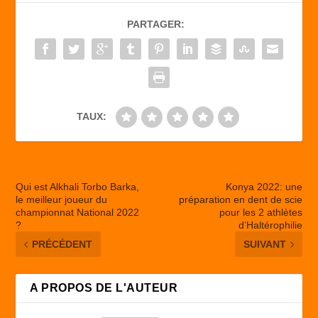
b
d
er
PARTAGER:
o
o
o
n
k
TAUX:
Qui est Alkhali Torbo Barka,
Konya 2022: une
le meilleur joueur du
préparation en dent de scie
championnat National 2022
pour les 2 athlètes
?
d’Haltérophilie
PRÉCÉDENT
SUIVANT
A PROPOS DE L'AUTEUR