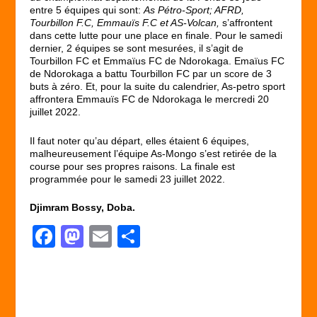
entre 5 équipes qui sont:
As Pétro-Sport; AFRD,
Tourbillon F.C, Emmauïs F.C et AS-Volcan,
s’affrontent
dans cette lutte pour une place en finale. Pour le samedi
dernier, 2 équipes se sont mesurées, il s’agit de
Tourbillon FC et Emmaïus FC de Ndorokaga. Emaïus FC
de Ndorokaga a battu Tourbillon FC par un score de 3
buts à zéro. Et, pour la suite du calendrier, As-petro sport
affrontera Emmauïs FC de Ndorokaga le mercredi 20
juillet 2022.
Il faut noter qu’au départ, elles étaient 6 équipes,
malheureusement l’équipe As-Mongo s’est retirée de la
course pour ses propres raisons. La finale est
programmée pour le samedi 23 juillet 2022.
Djimram Bossy, Doba.
F
M
E
P
a
a
m
ar
c
st
ail
ta
e
o
g